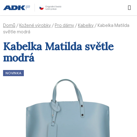
Přejít
Hledat
NÁKUPN
na
KOŠÍK
obsah
Domů
/
Kožené výrobky
/
Pro dámy
/
Kabelky
/
Kabelka Matilda
světle modrá
Kabelka Matilda světle
modrá
NOVINKA