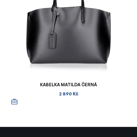
KABELKA MATILDA ČERNÁ
2 890 Kč
Z