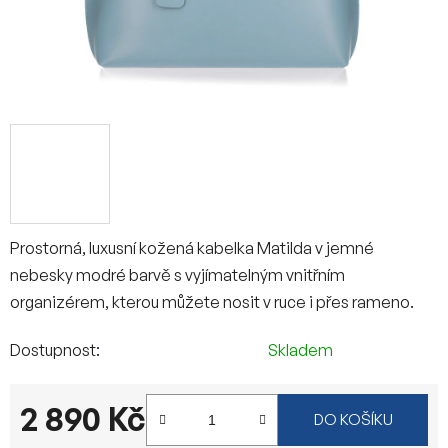
Prostorná, luxusní kožená kabelka Matilda v jemné
nebesky modré barvě s vyjímatelným vnitřním
organizérem, kterou můžete nosit v ruce i přes rameno.
Dostupnost
Skladem
2 890 Kč
DO KOŠÍKU