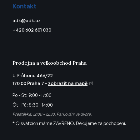
á
Kontakt
p
a
adk
@
adk.cz
t
+420 602 601 030
í
Prodejna a velkoobchod Praha
U Průhonu 466/22
170 00 Praha 7 -
zobrazit na mapě
Po - St:
9:00 - 17:00
Čt - Pá:
8:30 - 14:00
Přestávka: 12:00 - 12:30. Parkování ve dvoře.
* O svátcích máme ZAVŘENO. Děkujeme za pochopení.