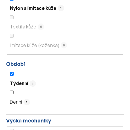
Nylon a imitace kůže
1
Textil a kůže
0
Imitace kůže (koženka)
0
Období
Týdenní
1
Denní
1
Výška mechaniky