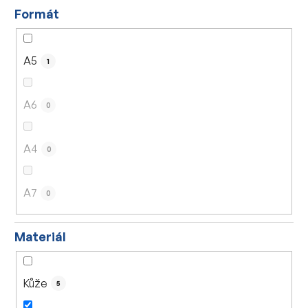
Formát
A5
1
A6
0
A4
0
A7
0
Materiál
Kůže
5