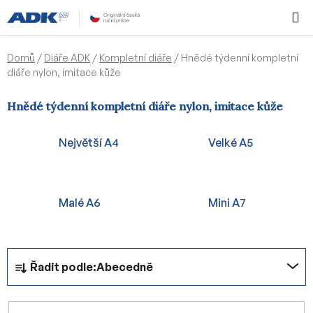
Přejít
Hledat
NÁKUPN
na
KOŠÍK
obsah
Domů
/
Diáře ADK
/
Kompletní diáře
/
Hnědé týdenní kompletní
diáře nylon, imitace kůže
Hnědé týdenní kompletní diáře nylon, imitace kůže
Největší A4
Velké A5
Malé A6
Mini A7
Ř
Řadit podle:
Abecedně
a
z
e