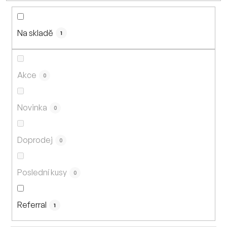
n
í
Na skladě
p
1
r
o
d
Akce
0
u
k
Novinka
0
t
ů
Doprodej
0
Poslední kusy
0
Referral
1