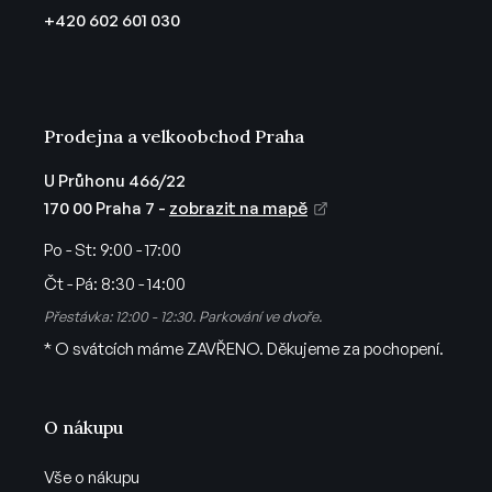
t
r
+420 602 601 030
v
í
k
y
v
ý
Prodejna a velkoobchod Praha
p
i
U Průhonu 466/22
s
170 00 Praha 7 -
zobrazit na mapě
u
Po - St:
9:00 - 17:00
Čt - Pá:
8:30 - 14:00
Přestávka: 12:00 - 12:30. Parkování ve dvoře.
* O svátcích máme ZAVŘENO. Děkujeme za pochopení.
O nákupu
Vše o nákupu