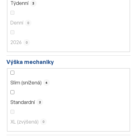
Týdenní
3
Denní
0
2026
0
Výška mechaniky
Slim (snížená)
4
Standardní
2
XL (zvýšená)
0