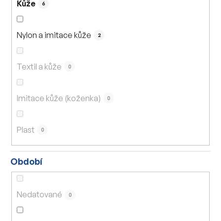
Kůže
6
Nylon a imitace kůže
2
Textil a kůže
0
Imitace kůže (koženka)
0
Plast
0
Období
Nedatované
0