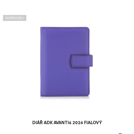
V
DOPRODEJ
ý
p
i
s
p
r
o
d
u
k
t
ů
DIÁŘ ADK AVANTI6 2026 FIALOVÝ