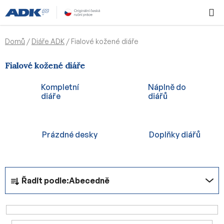
Přejít
Hledat
NÁKUPN
na
KOŠÍK
obsah
Domů
/
Diáře ADK
/
Fialové kožené diáře
Fialové kožené diáře
Kompletní
Náplně do
diáře
diářů
Prázdné desky
Doplňky diářů
Ř
Řadit podle:
Abecedně
a
z
e