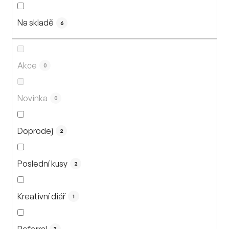
n
í
Na skladě
p
6
r
o
d
Akce
0
u
k
Novinka
0
t
ů
Doprodej
2
Poslední kusy
2
Kreativní diář
1
Referral