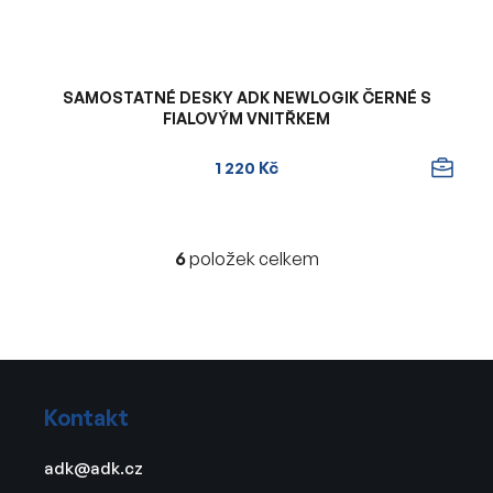
SAMOSTATNÉ DESKY ADK NEWLOGIK ČERNÉ S
FIALOVÝM VNITŘKEM
1 220 Kč
6
položek celkem
O
v
l
á
d
Z
a
á
c
Kontakt
p
í
a
p
adk
@
adk.cz
t
r