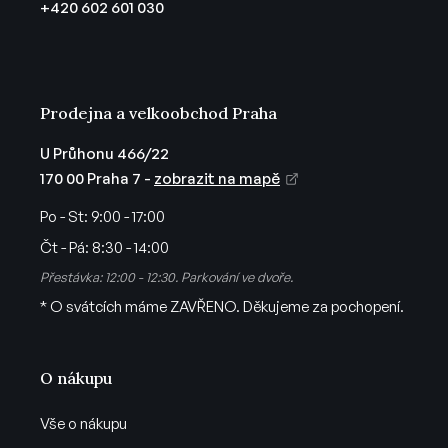
+420 602 601 030
v
í
k
y
v
ý
Prodejna a velkoobchod Praha
p
i
U Průhonu 466/22
s
170 00 Praha 7 -
zobrazit na mapě
u
Po - St:
9:00 - 17:00
Čt - Pá:
8:30 - 14:00
Přestávka: 12:00 - 12:30. Parkování ve dvoře.
* O svátcích máme ZAVŘENO. Děkujeme za pochopení.
O nákupu
Vše o nákupu