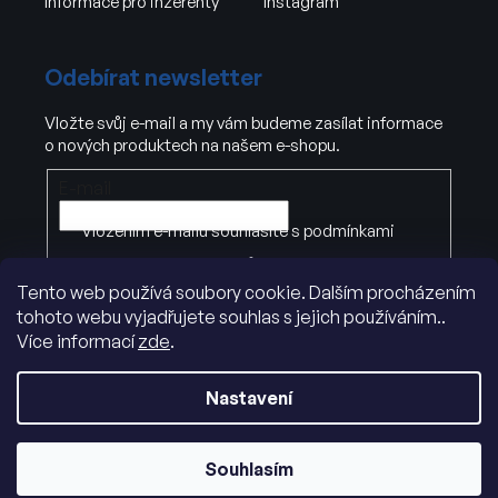
Informace pro inzerenty
Instagram
Odebírat newsletter
Vložte svůj e-mail a my vám budeme zasílat informace
o nových produktech na našem e-shopu.
E-mail
Vložením e-mailu souhlasíte s
podmínkami
ochrany osobních údajů
Tento web používá soubory cookie. Dalším procházením
tohoto webu vyjadřujete souhlas s jejich používáním..
PŘIHLÁSIT SE
Více informací
zde
.
Nastavení
Souhlasím
Vytvořil Shoptet
|
Dostmedia