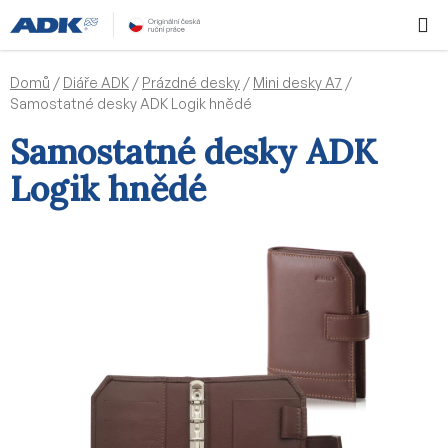
Přejít
Hledat
NÁKUPN
na
KOŠÍK
obsah
Domů
/
Diáře ADK
/
Prázdné desky
/
Mini desky A7
/
Samostatné desky ADK Logik hnědé
Samostatné desky ADK
Logik hnědé