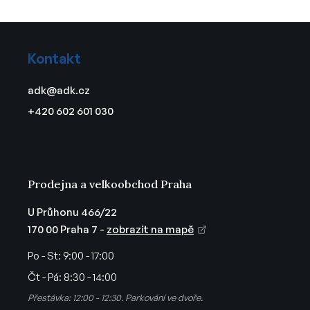
Z
á
Kontakt
p
a
adk
@
adk.cz
t
+420 602 601 030
í
Prodejna a velkoobchod Praha
U Průhonu 466/22
170 00 Praha 7 -
zobrazit na mapě
Po - St:
9:00 - 17:00
Čt - Pá:
8:30 - 14:00
Přestávka: 12:00 - 12:30. Parkování ve dvoře.