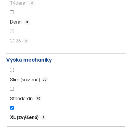
Týdenní
0
Denní
3
2026
0
Výška mechaniky
Slim (snížená)
77
Standardní
70
XL (zvýšená)
7