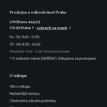
v
ý
Prodejna a velkoobchod Praha
p
i
U Průhonu 466/22
s
170 00 Praha 7 -
zobrazit na mapě
u
Po - St:
9:00 - 17:00
Čt - Pá:
8:30 - 14:00
Přestávka: 12:00 - 12:30. Parkování ve dvoře.
* O svátcích máme ZAVŘENO. Děkujeme za pochopení.
O nákupu
Vše o nákupu
Nejčastější dotazy
Obchodní a záruční podmínky