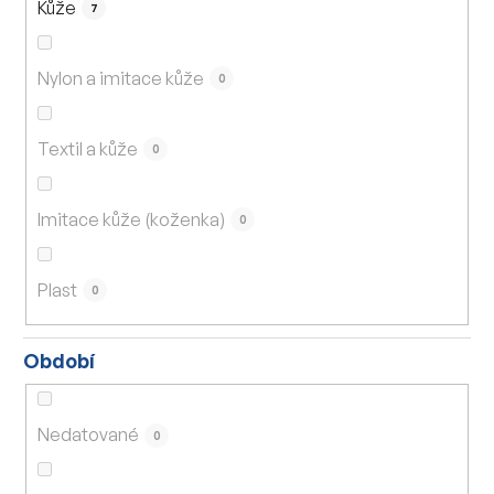
Kůže
7
Nylon a imitace kůže
0
Textil a kůže
0
Imitace kůže (koženka)
0
Plast
0
Období
Nedatované
0