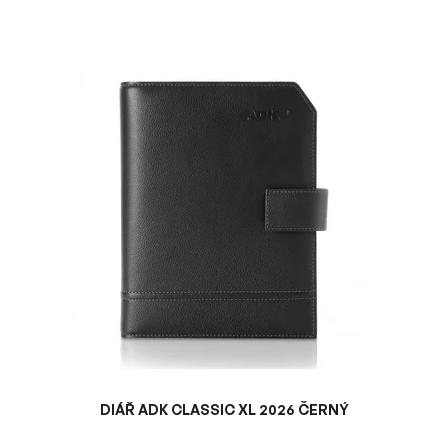
V
ý
p
i
s
p
r
o
d
u
k
t
ů
DIÁŘ ADK CLASSIC XL 2026 ČERNÝ