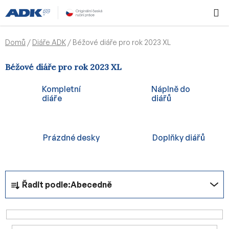
Přejít
Hledat
NÁKUPN
na
KOŠÍK
obsah
Domů
/
Diáře ADK
/
Béžové diáře pro rok 2023 XL
Béžové diáře pro rok 2023 XL
Kompletní
Náplně do
diáře
diářů
Prázdné desky
Doplňky diářů
Ř
Řadit podle:
Abecedně
a
z
e