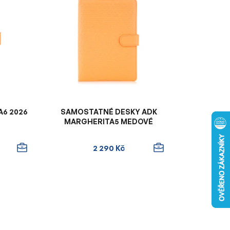
n
í
p
r
o
d
u
k
t
A6 2026
SAMOSTATNÉ DESKY ADK
ů
MARGHERITA5 MEDOVÉ
2 290 Kč