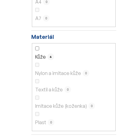
A4
0
A7
0
Materiál
Kůže
4
Nylon a imitace kůže
0
Textil a kůže
0
Imitace kůže (koženka)
0
Plast
0