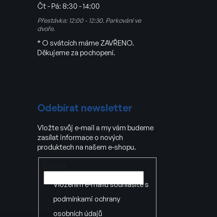
Čt - Pá:
8:30 - 14:00
Přestávka: 12:00 - 12:30. Parkování ve
dvoře.
* O svátcích máme ZAVŘENO.
Děkujeme za pochopení.
Odebírat newsletter
Vložte svůj e-mail a my vám budeme
zasílat informace o nových
produktech na našem e-shopu.
E-mail
Vložením e-mailu souhlasíte s
podmínkami ochrany
osobních údajů