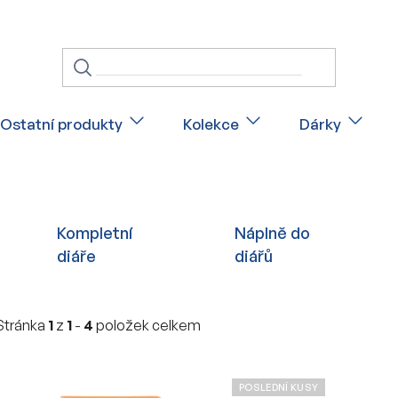
Ostatní produkty
Kolekce
Dárky
Kompletní
Náplně do
diáře
diářů
Stránka
1
z
1
-
4
položek celkem
V
POSLEDNÍ KUSY