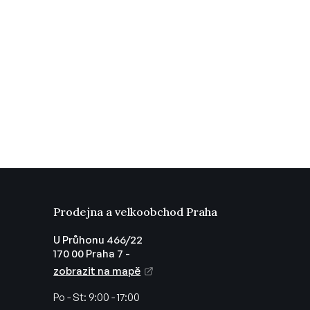
Prodejna a velkoobchod Praha
U Průhonu 466/22
170 00 Praha 7 -
zobrazit na mapě
Po - St:
9:00 - 17:00