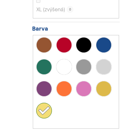
XL (zvýšená)
0
Barva