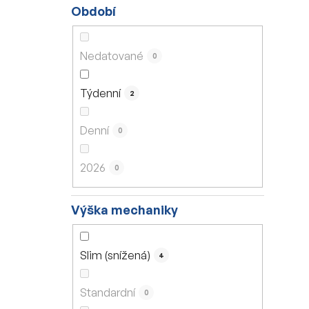
Období
Nedatované
0
Týdenní
2
Denní
0
2026
0
Výška mechaniky
Slim (snížená)
4
Standardní
0