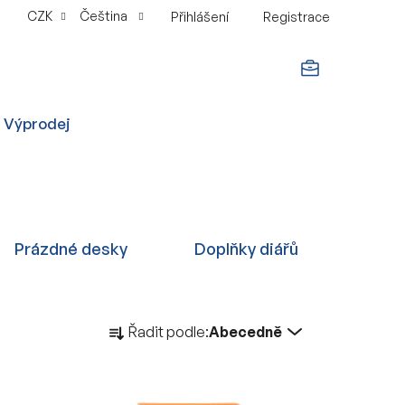
CZK
Čeština
Přihlášení
Registrace
NÁKUPNÍ
Výprodej
KOŠÍK
Prázdné desky
Doplňky diářů
Ř
Řadit podle:
Abecedně
a
z
e