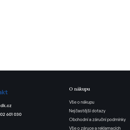
O nákupu
akt
Vše o nákupu
dk.cz
Nejčastější dotazy
02 601 030
Obchodní a záruční podmínky
Vše o záruce a reklamacích