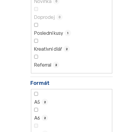
Novinka
0
í
p
Doprodej
0
a
n
Poslední kusy
1
e
l
Kreativní diář
2
Referral
2
Formát
A5
2
A6
2