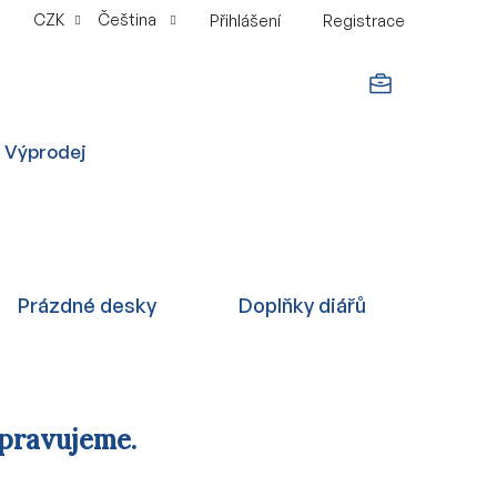
CZK
Čeština
Přihlášení
Registrace
NÁKUPNÍ
Výprodej
KOŠÍK
Prázdné desky
Doplňky diářů
ipravujeme.