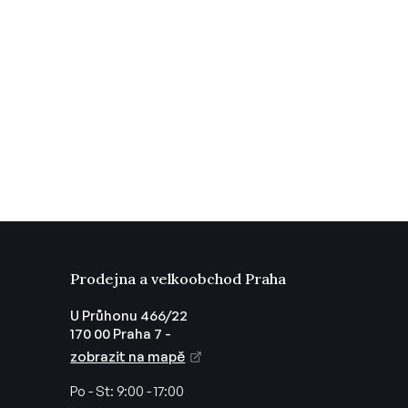
Prodejna a velkoobchod Praha
U Průhonu 466/22
170 00 Praha 7 -
zobrazit na mapě
Po - St:
9:00 - 17:00