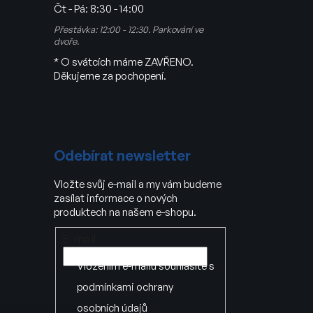
Čt - Pá:
8:30 - 14:00
Přestávka: 12:00 - 12:30. Parkování ve
dvoře.
* O svátcích máme ZAVŘENO.
Děkujeme za pochopení.
Odebírat newsletter
Vložte svůj e-mail a my vám budeme
zasílat informace o nových
produktech na našem e-shopu.
E-mail
Vložením e-mailu souhlasíte s
podmínkami ochrany
osobních údajů