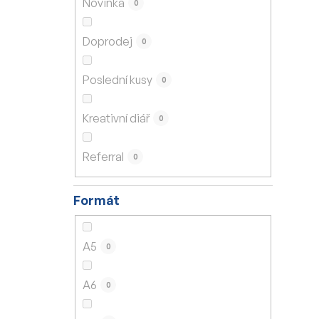
Novinka
0
í
p
Doprodej
0
a
n
Poslední kusy
0
e
l
Kreativní diář
0
Referral
0
Formát
A5
0
A6
0