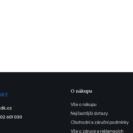
O nákupu
akt
Vše o nákupu
dk.cz
Nejčastější dotazy
02 601 030
Obchodní a záruční podmínky
Vše o záruce a reklamacích