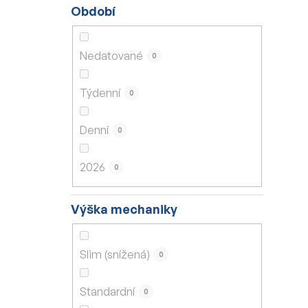
Období
Nedatované
0
Týdenní
0
Denní
0
2026
0
Výška mechaniky
Slim (snížená)
0
Standardní
0