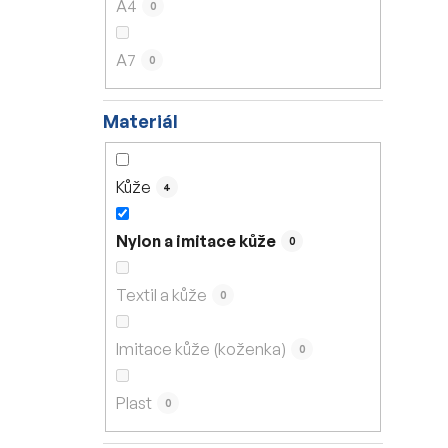
A4
0
A7
0
Materiál
Kůže
4
Nylon a imitace kůže
0
Textil a kůže
0
Imitace kůže (koženka)
0
Plast
0