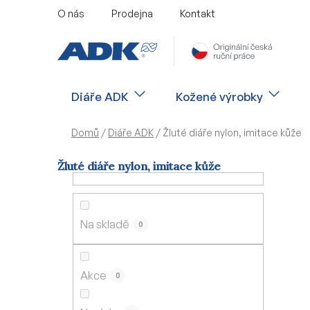
Přejít
O nás
Prodejna
Kontakt
na
obsah
Diáře ADK
Kožené výrobky
Domů
/
Diáře ADK
/
Žluté diáře nylon, imitace kůže
Žluté diáře nylon, imitace kůže
P
o
s
Na skladě
0
t
r
a
Akce
0
n
n