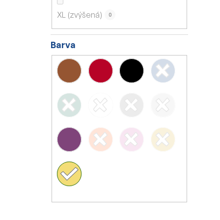
XL (zvýšená)
0
Barva