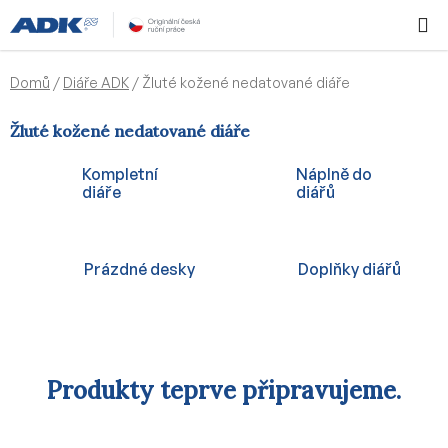
Přejít
Hledat
NÁKUPN
na
KOŠÍK
obsah
Domů
/
Diáře ADK
/
Žluté kožené nedatované diáře
Žluté kožené nedatované diáře
Kompletní
Náplně do
diáře
diářů
Prázdné desky
Doplňky diářů
Produkty teprve připravujeme.