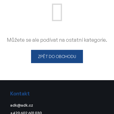
Můžete se ale podívat na ostatní kategorie.
ZPĚT DO OBCHODU
Z
á
Kontakt
p
a
adk
@
adk.cz
t
+420 602 601 030