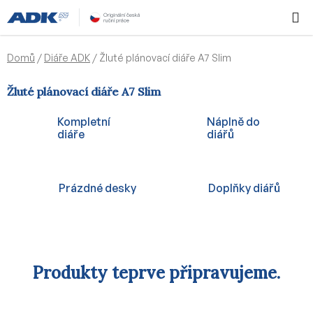
Přejít
Hledat
NÁKUPN
na
KOŠÍK
obsah
Domů
/
Diáře ADK
/
Žluté plánovací diáře A7 Slim
Žluté plánovací diáře A7 Slim
Kompletní
Náplně do
diáře
diářů
Prázdné desky
Doplňky diářů
Produkty teprve připravujeme.