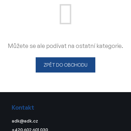
Můžete se ale podívat na ostatní kategorie.
ZPĚT DO OBCHODU
Z
á
Kontakt
p
a
adk
@
adk.cz
t
+420 602 601 030