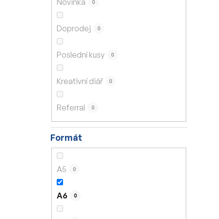
Novinka
0
í
p
Doprodej
0
a
n
Poslední kusy
0
e
l
Kreativní diář
0
Referral
0
Formát
A5
0
A6
0