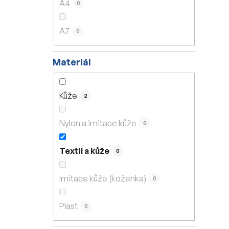
A4
0
A7
0
Materiál
Kůže
2
Nylon a imitace kůže
0
Textil a kůže
0
Imitace kůže (koženka)
0
Plast
0