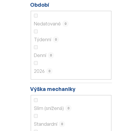
Období
Nedatované
0
Týdenní
0
Denní
0
2026
0
Výška mechaniky
Slim (snížená)
0
Standardní
0