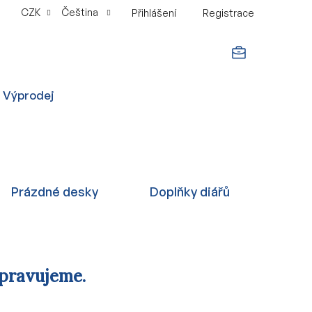
CZK
Čeština
Přihlášení
Registrace
NÁKUPNÍ
Výprodej
KOŠÍK
Prázdné desky
Doplňky diářů
ipravujeme.