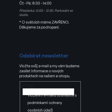
Čt - Pá:
8:30 - 14:00
Přestávka: 12:00 - 12:30. Parkování ve
dvoře.
* O svátcích máme ZAVŘENO.
Děkujeme za pochopení.
Odebírat newsletter
Vložte svůj e-mail a my vám budeme
zasílat informace o nových
produktech na našem e-shopu.
E-mail
Vložením e-mailu souhlasíte s
podmínkami ochrany
osobních údajů