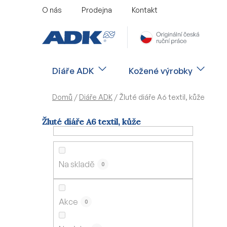
Přejít
O nás
Prodejna
Kontakt
na
obsah
Diáře ADK
Kožené výrobky
Domů
/
Diáře ADK
/
Žluté diáře A6 textil, kůže
Žluté diáře A6 textil, kůže
P
o
s
Na skladě
0
t
r
a
Akce
0
n
n