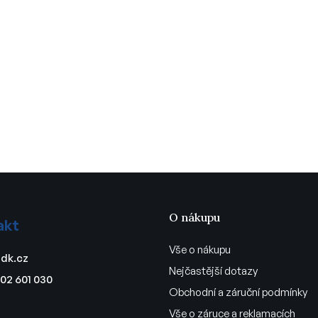
O nákupu
akt
Vše o nákupu
dk.cz
Nejčastější dotazy
02 601 030
Obchodní a záruční podmínky
Vše o záruce a reklamacích