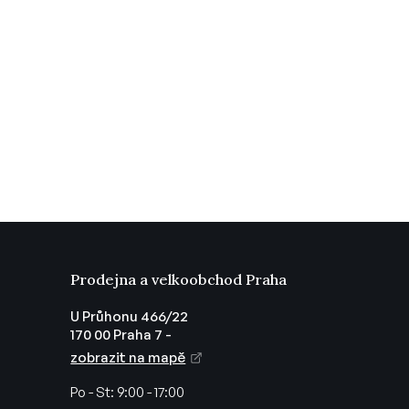
Prodejna a velkoobchod Praha
U Průhonu 466/22
170 00 Praha 7 -
zobrazit na mapě
Po - St:
9:00 - 17:00