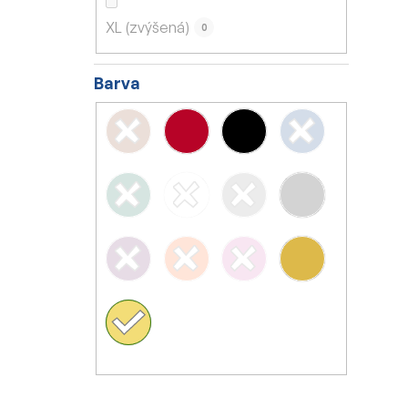
XL (zvýšená)
0
Barva