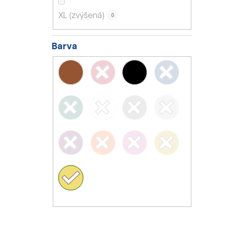
XL (zvýšená)
0
Barva