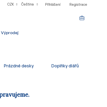
CZK
Čeština
Přihlášení
Registrace
NÁKUPNÍ
Výprodej
KOŠÍK
Prázdné desky
Doplňky diářů
ipravujeme.