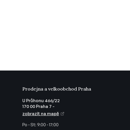
Prodejna a velkoobchod Praha
U Průhonu 466/22
170 00 Praha 7 -
zobrazit na mapě
Po - St:
9:00 - 17:00