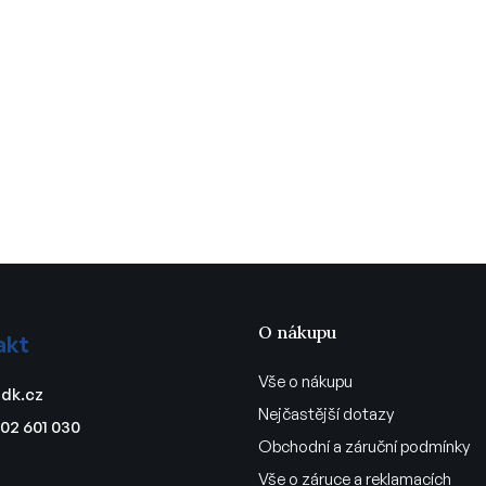
O nákupu
akt
Vše o nákupu
dk.cz
Nejčastější dotazy
02 601 030
Obchodní a záruční podmínky
Vše o záruce a reklamacích