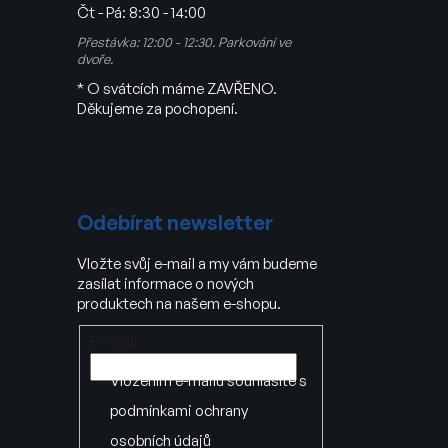
Čt - Pá:
8:30 - 14:00
Přestávka: 12:00 - 12:30. Parkování ve
dvoře.
* O svátcích máme ZAVŘENO.
Děkujeme za pochopení.
Odebírat newsletter
Vložte svůj e-mail a my vám budeme
zasílat informace o nových
produktech na našem e-shopu.
E-mail
Vložením e-mailu souhlasíte s
podmínkami ochrany
osobních údajů