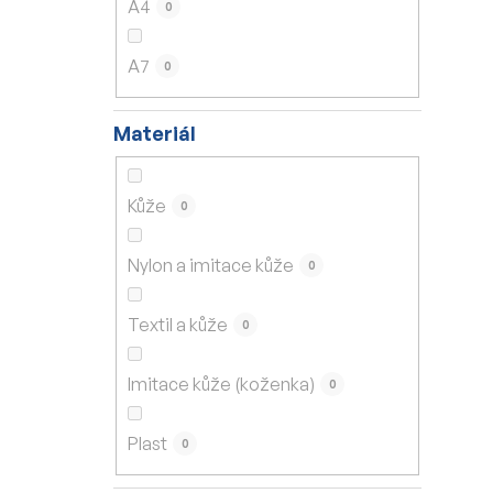
A4
0
A7
0
Materiál
Kůže
0
Nylon a imitace kůže
0
Textil a kůže
0
Imitace kůže (koženka)
0
Plast
0