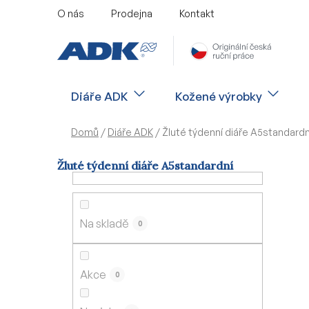
Přejít
O nás
Prodejna
Kontakt
na
obsah
Diáře ADK
Kožené výrobky
Domů
/
Diáře ADK
/
Žluté týdenní diáře A5standardn
Žluté týdenní diáře A5standardní
P
o
s
Na skladě
0
t
r
a
Akce
0
n
n