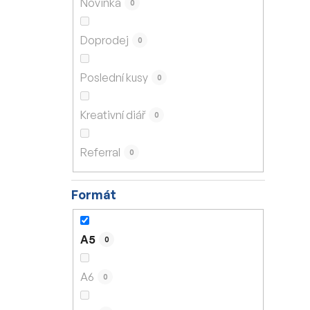
Novinka
0
í
p
Doprodej
0
a
n
Poslední kusy
0
e
l
Kreativní diář
0
Referral
0
Formát
A5
0
A6
0