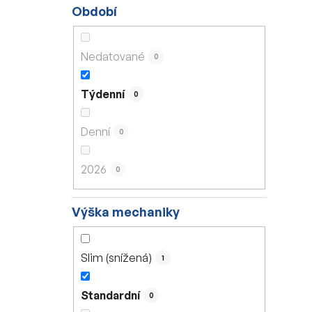
Období
Nedatované
0
Týdenní
0
Denní
0
2026
0
Výška mechaniky
Slim (snížená)
1
Standardní
0