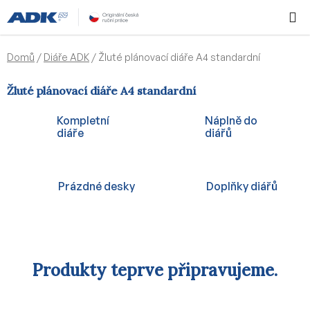
Přejít
Hledat
NÁKUPN
na
KOŠÍK
obsah
Domů
/
Diáře ADK
/
Žluté plánovací diáře A4 standardní
Žluté plánovací diáře A4 standardní
Kompletní
Náplně do
diáře
diářů
Prázdné desky
Doplňky diářů
Produkty teprve připravujeme.