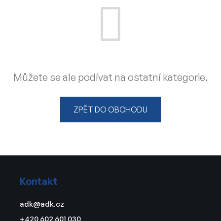
Můžete se ale podívat na ostatní kategorie.
ZPĚT DO OBCHODU
Z
á
Kontakt
p
a
adk
@
adk.cz
t
+420 602 601 030