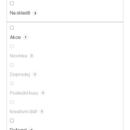
n
í
Na skladě
p
2
r
o
d
Akce
1
u
k
Novinka
0
t
ů
Doprodej
0
Poslední kusy
0
Kreativní diář
0
Referral