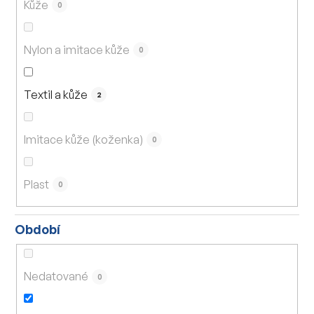
Kůže
0
Nylon a imitace kůže
0
Textil a kůže
2
Imitace kůže (koženka)
0
Plast
0
Období
Nedatované
0