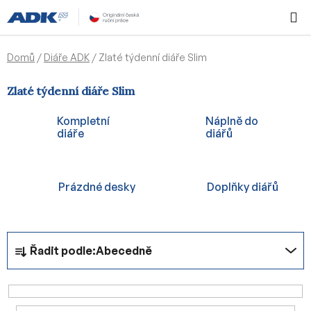
Přejít
Hledat
NÁKUPN
na
KOŠÍK
obsah
Domů
/
Diáře ADK
/
Zlaté týdenní diáře Slim
Zlaté týdenní diáře Slim
Kompletní
Náplně do
diáře
diářů
Prázdné desky
Doplňky diářů
Ř
Řadit podle:
Abecedně
a
z
e