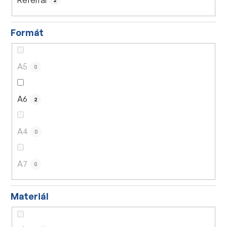
2
Formát
A5
0
A6
2
A4
0
A7
0
Materiál