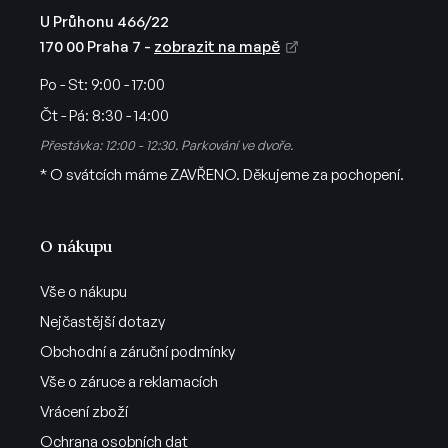
i
U Průhonu 466/22
s
170 00 Praha 7 -
zobrazit na mapě
u
Po - St:
9:00 - 17:00
Čt - Pá:
8:30 - 14:00
Přestávka: 12:00 - 12:30. Parkování ve dvoře.
* O svátcích máme ZAVŘENO. Děkujeme za pochopení.
O nákupu
Vše o nákupu
Nejčastější dotazy
Obchodní a záruční podmínky
Vše o záruce a reklamacích
Vrácení zboží
Ochrana osobních dat