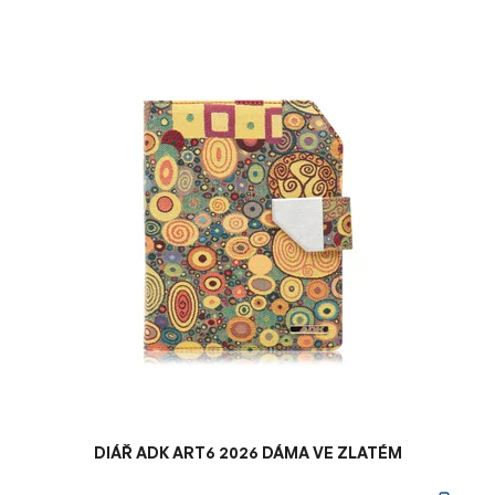
V
ý
p
i
s
p
r
o
d
u
k
t
ů
DIÁŘ ADK ART6 2026 DÁMA VE ZLATÉM