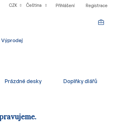
CZK
Čeština
Přihlášení
Registrace
NÁKUPNÍ
Výprodej
KOŠÍK
Prázdné desky
Doplňky diářů
ipravujeme.