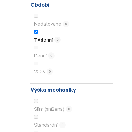
Období
Nedatované
0
Týdenní
0
Denní
0
2026
0
Výška mechaniky
Slim (snížená)
0
Standardní
0