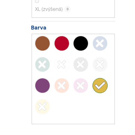
XL (zvýšená)
0
Barva