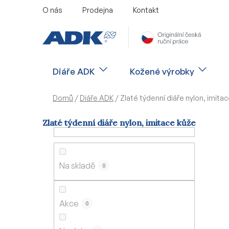
Přejít
O nás
Prodejna
Kontakt
na
obsah
Diáře ADK
Kožené výrobky
Domů
/
Diáře ADK
/
Zlaté týdenní diáře nylon, imita
Zlaté týdenní diáře nylon, imitace kůže
P
o
s
Na skladě
0
t
r
a
Akce
0
n
n