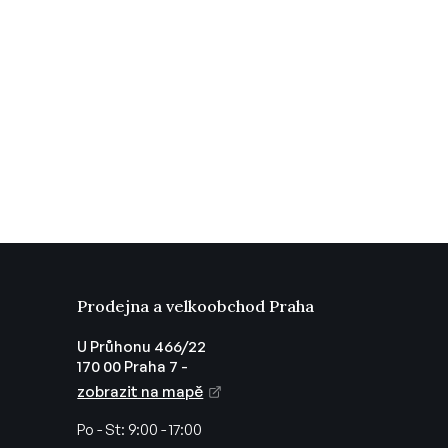
Prodejna a velkoobchod Praha
U Průhonu 466/22
170 00 Praha 7 -
zobrazit na mapě
Po - St:
9:00 - 17:00