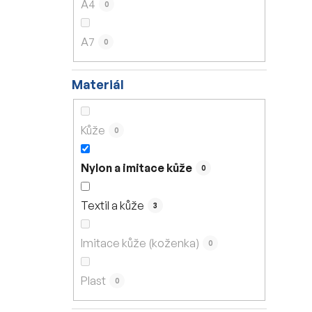
A4
0
A7
0
Materiál
Kůže
0
Nylon a imitace kůže
0
Textil a kůže
3
Imitace kůže (koženka)
0
Plast
0