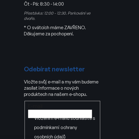
Čt - Pá:
8:30 - 14:00
Přestávka: 12:00 - 12:30. Parkování ve
dvoře.
* O svátcích máme ZAVŘENO.
Děkujeme za pochopení.
Odebírat newsletter
Vložte svůj e-mail a my vám budeme
zasílat informace o nových
produktech na našem e-shopu.
E-mail
Vložením e-mailu souhlasíte s
podmínkami ochrany
osobních údajů