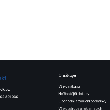
O nákupu
akt
Vše o nákupu
dk.cz
Nejčastější dotazy
02 601 030
Obchodní a záruční podmínky
Vše o záruce a reklamacích