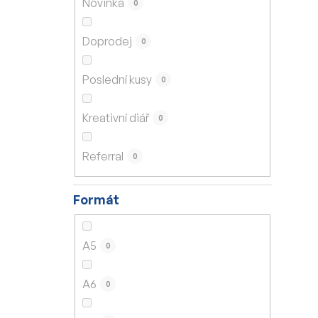
Novinka
0
í
p
Doprodej
0
a
n
Poslední kusy
0
e
l
Kreativní diář
0
Referral
0
Formát
A5
0
A6
0