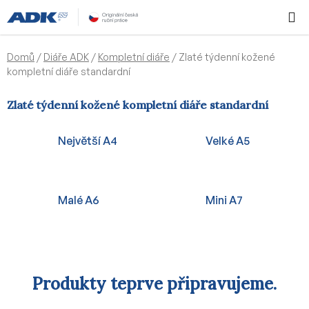
Přejít
Hledat
NÁKUPN
na
KOŠÍK
obsah
Domů
/
Diáře ADK
/
Kompletní diáře
/
Zlaté týdenní kožené
kompletní diáře standardní
Zlaté týdenní kožené kompletní diáře standardní
Největší A4
Velké A5
Malé A6
Mini A7
Produkty teprve připravujeme.