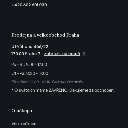
t
+420 602 601 030
í
Prodejna a velkoobchod Praha
U Průhonu 466/22
170 00 Praha 7 -
zobrazit na mapě
Po - St:
9:00 - 17:00
Čt - Pá:
8:30 - 14:00
Přestávka: 12:00 - 12:30. Parkování ve dvoře.
* O svátcích máme ZAVŘENO. Děkujeme za pochopení.
O nákupu
Vše o nákupu