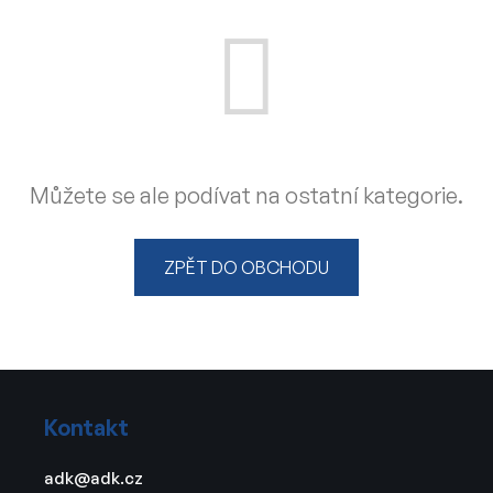
Můžete se ale podívat na ostatní kategorie.
ZPĚT DO OBCHODU
Z
á
Kontakt
p
a
adk
@
adk.cz