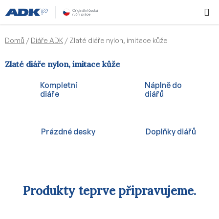
Přejít
Hledat
NÁKUPN
na
KOŠÍK
obsah
Domů
/
Diáře ADK
/
Zlaté diáře nylon, imitace kůže
Zlaté diáře nylon, imitace kůže
Kompletní
Náplně do
diáře
diářů
Prázdné desky
Doplňky diářů
Produkty teprve připravujeme.