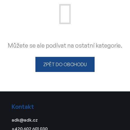
Můžete se ale podívat na ostatní kategorie.
ZPĚT DO OBCHODU
Z
á
Kontakt
p
a
adk
@
adk.cz
t
+420 602 601 030