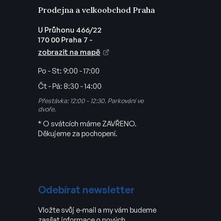
Prodejna a velkoobchod Praha
U Průhonu 466/22
170 00 Praha 7 -
zobrazit na mapě
Po - St:
9:00 - 17:00
Čt - Pá:
8:30 - 14:00
Přestávka: 12:00 - 12:30. Parkování ve
dvoře.
* O svátcích máme ZAVŘENO.
Děkujeme za pochopení.
Odebírat newsletter
Vložte svůj e-mail a my vám budeme
zasílat informace o nových