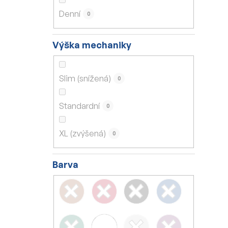
Denní
0
Výška mechaniky
Slim (snížená)
0
Standardní
0
XL (zvýšená)
0
Barva