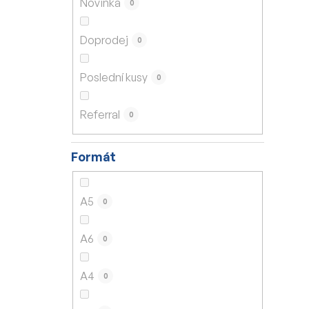
Novinka
0
í
p
Doprodej
0
a
n
Poslední kusy
0
e
l
Referral
0
Formát
A5
0
A6
0
A4
0