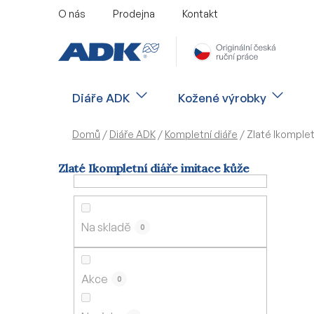
Přejít
O nás
Prodejna
Kontakt
na
obsah
Diáře ADK
Kožené výrobky
Domů
/
Diáře ADK
/
Kompletní diáře
/
Zlaté Ikomplet
Zlaté Ikompletní diáře imitace kůže
P
o
s
Na skladě
0
t
r
a
Akce
0
n
n