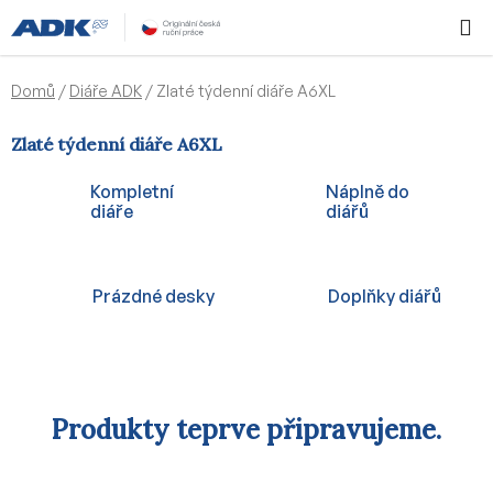
Přejít
Hledat
NÁKUPN
na
KOŠÍK
obsah
Domů
/
Diáře ADK
/
Zlaté týdenní diáře A6XL
Zlaté týdenní diáře A6XL
Kompletní
Náplně do
diáře
diářů
Prázdné desky
Doplňky diářů
Produkty teprve připravujeme.