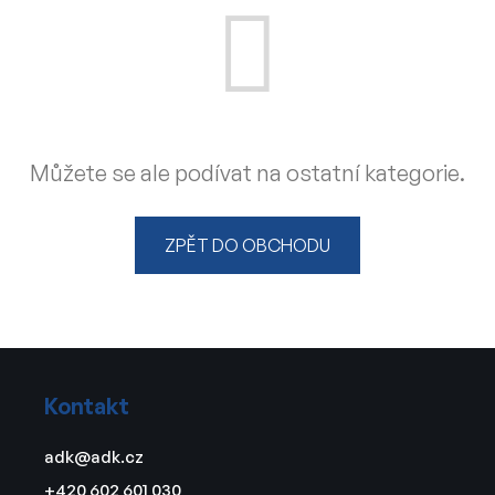
Můžete se ale podívat na ostatní kategorie.
ZPĚT DO OBCHODU
Z
á
Kontakt
p
a
adk
@
adk.cz
t
+420 602 601 030