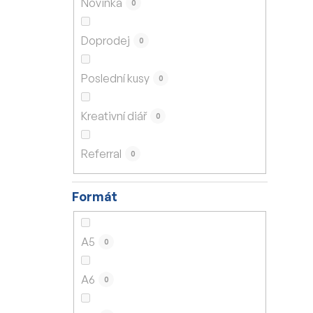
Novinka
0
í
p
Doprodej
0
a
n
Poslední kusy
0
e
l
Kreativní diář
0
Referral
0
Formát
A5
0
A6
0