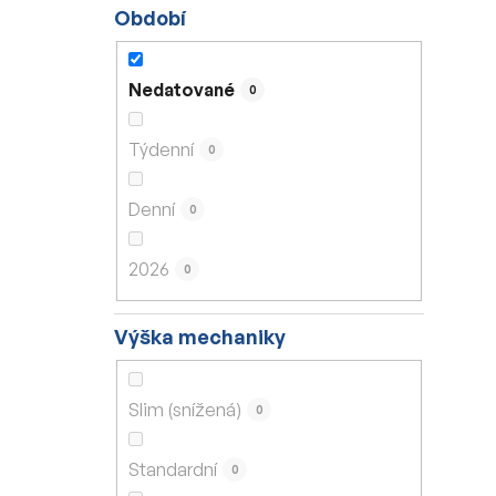
Období
Nedatované
0
Týdenní
0
Denní
0
2026
0
Výška mechaniky
Slim (snížená)
0
Standardní
0