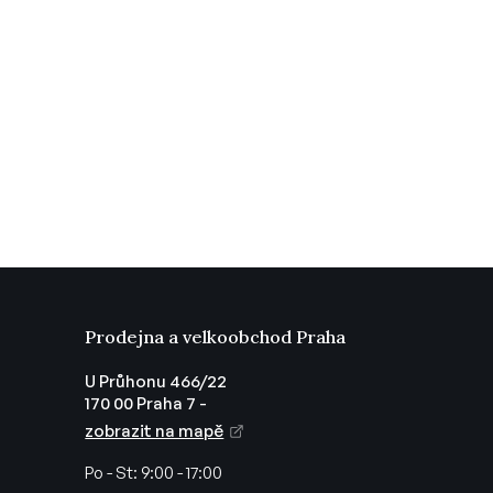
Prodejna a velkoobchod Praha
U Průhonu 466/22
170 00 Praha 7 -
zobrazit na mapě
Po - St:
9:00 - 17:00