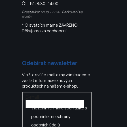
Čt - Pá:
8:30 - 14:00
Přestávka: 12:00 - 12:30. Parkování ve
dvoře.
* O svátcích máme ZAVŘENO.
Děkujeme za pochopení.
Odebírat newsletter
Vložte svůj e-mail a my vám budeme
zasílat informace o nových
produktech na našem e-shopu.
E-mail
Vložením e-mailu souhlasíte s
podmínkami ochrany
osobních údajů