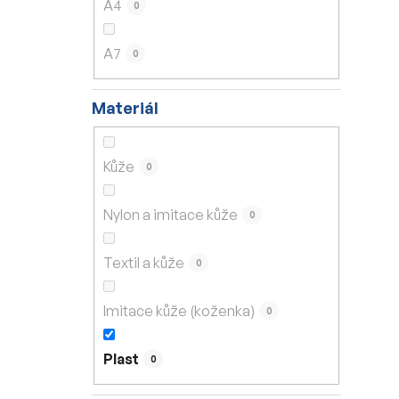
A4
0
A7
0
Materiál
Kůže
0
Nylon a imitace kůže
0
Textil a kůže
0
Imitace kůže (koženka)
0
Plast
0