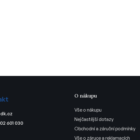
O nákupu
akt
Vše o nákupu
dk.cz
Nejčastější dotazy
02 601 030
Obchodní a záruční podmínky
Vše o záruce a reklamacích