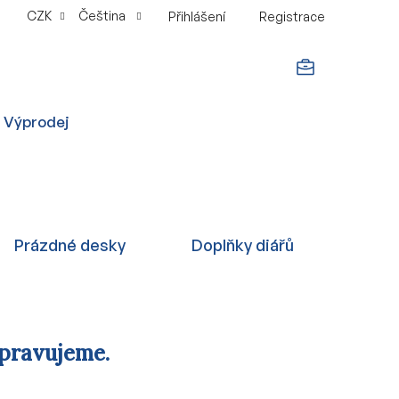
CZK
Čeština
Přihlášení
Registrace
NÁKUPNÍ
Výprodej
KOŠÍK
Prázdné desky
Doplňky diářů
ipravujeme.