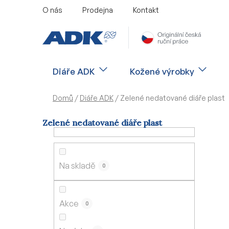
Přejít
O nás
Prodejna
Kontakt
na
obsah
Diáře ADK
Kožené výrobky
Domů
/
Diáře ADK
/
Zelené nedatované diáře plast
Zelené nedatované diáře plast
P
o
s
Na skladě
0
t
r
a
Akce
0
n
n