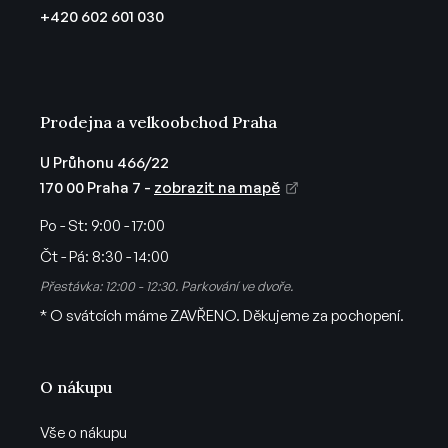
t
+420 602 601 030
í
Prodejna a velkoobchod Praha
U Průhonu 466/22
170 00 Praha 7 -
zobrazit na mapě
Po - St:
9:00 - 17:00
Čt - Pá:
8:30 - 14:00
Přestávka: 12:00 - 12:30. Parkování ve dvoře.
* O svátcích máme ZAVŘENO. Děkujeme za pochopení.
O nákupu
Vše o nákupu