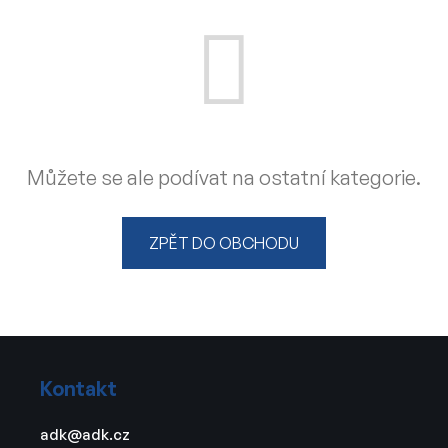
Můžete se ale podívat na ostatní kategorie.
ZPĚT DO OBCHODU
Z
á
Kontakt
p
a
adk
@
adk.cz