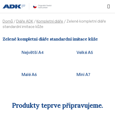
Přejít
Hledat
NÁKUPN
na
KOŠÍK
obsah
Domů
/
Diáře ADK
/
Kompletní diáře
/
Zelené kompletní diáře
standardní imitace kůže
Zelené kompletní diáře standardní imitace kůže
Největší A4
Velké A5
Malé A6
Mini A7
Produkty teprve připravujeme.