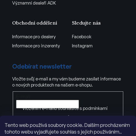
Významní dealeři ADK
Obchodní oddělení
Sledujte nás
Informace pro dealery
Facebook
Informace pro inzerenty
Instagram
Odebírat newsletter
Vložte svůj e-mail a my vám budeme zasílat informace
o nových produktech na našem e-shopu.
E-mail
Vložením e-mailu souhlasíte s
podmínkami
ochrany osobních údajů
Tento web používá soubory cookie. Dalším procházením
tohoto webu vyjadřujete souhlas s jejich používáním..
PŘIHLÁSIT SE