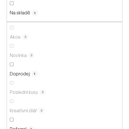
n
í
Na skladě
p
1
r
o
d
Akce
0
u
k
Novinka
0
t
ů
Doprodej
1
Poslední kusy
0
Kreativní diář
0
Referral