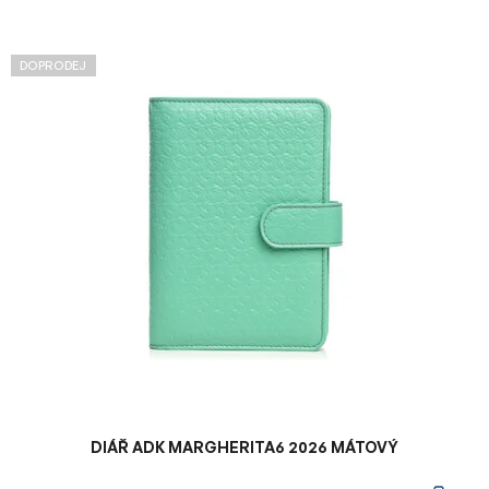
V
DOPRODEJ
ý
p
i
s
p
r
o
d
u
k
t
ů
DIÁŘ ADK MARGHERITA6 2026 MÁTOVÝ