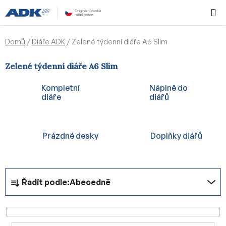
Přejít
Hledat
NÁKUPN
na
KOŠÍK
obsah
Domů
/
Diáře ADK
/
Zelené týdenní diáře A6 Slim
Zelené týdenní diáře A6 Slim
Kompletní
Náplně do
diáře
diářů
Prázdné desky
Doplňky diářů
Ř
Řadit podle:
Abecedně
a
z
e