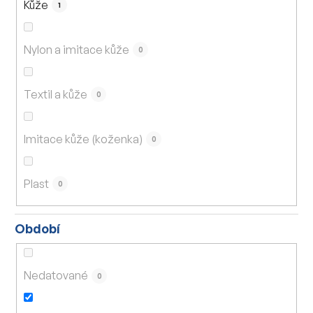
Kůže
1
Nylon a imitace kůže
0
Textil a kůže
0
Imitace kůže (koženka)
0
Plast
0
Období
Nedatované
0