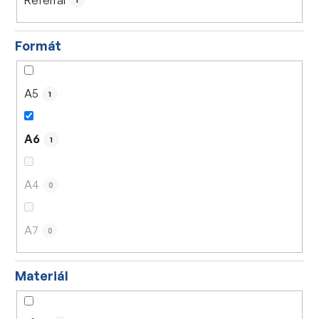
1
Formát
A5
1
A6
1
A4
0
A7
0
Materiál