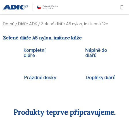
Přejít
Hledat
NÁKUPN
na
KOŠÍK
obsah
Domů
/
Diáře ADK
/
Zelené diáře A5 nylon, imitace kůže
Zelené diáře A5 nylon, imitace kůže
Kompletní
Náplně do
diáře
diářů
Prázdné desky
Doplňky diářů
Produkty teprve připravujeme.