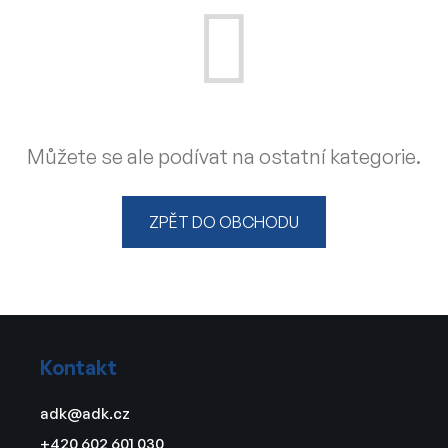
Můžete se ale podívat na ostatní kategorie.
ZPĚT DO OBCHODU
Z
á
Kontakt
p
a
adk
@
adk.cz
t
+420 602 601 030