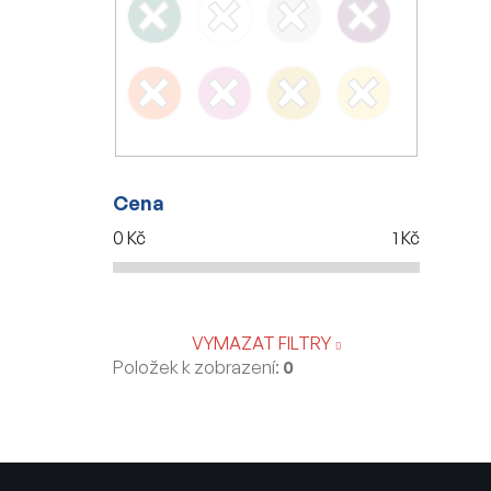
Cena
0
Kč
1
Kč
VYMAZAT FILTRY
Položek k zobrazení:
0