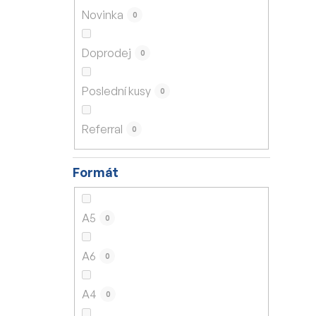
n
Novinka
0
í
p
Doprodej
0
a
n
Poslední kusy
0
e
l
Referral
0
Formát
A5
0
A6
0
A4
0