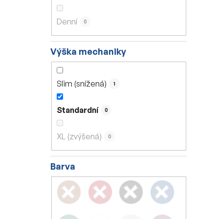
Denní
0
Výška mechaniky
Slim (snížená)
1
Standardní
0
XL (zvýšená)
0
Barva