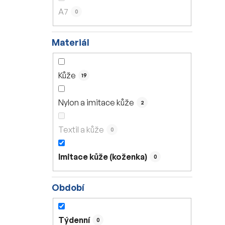
A7
0
Materiál
Kůže
19
Nylon a imitace kůže
2
Textil a kůže
0
Imitace kůže (koženka)
0
Období
Týdenní
0