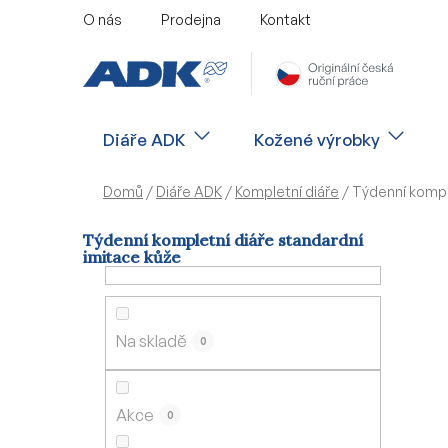
Přejít
O nás
Prodejna
Kontakt
na
obsah
Diáře ADK
Kožené výrobky
Domů
/
Diáře ADK
/
Kompletní diáře
/
Týdenní kompl
Týdenní kompletní diáře standardní
imitace kůže
P
o
s
Na skladě
0
t
r
a
Akce
0
n