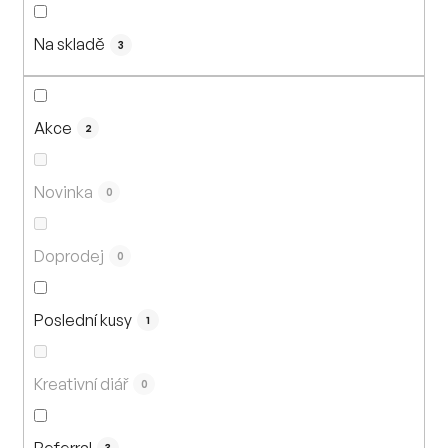
n
í
Na skladě
p
3
r
o
d
Akce
2
u
k
Novinka
0
t
ů
Doprodej
0
Poslední kusy
1
Kreativní diář
0
Referral