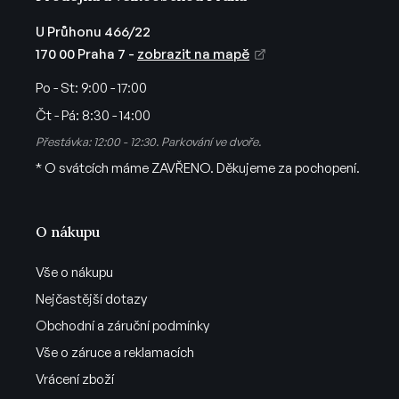
p
i
U Průhonu 466/22
s
170 00 Praha 7 -
zobrazit na mapě
u
Po - St:
9:00 - 17:00
Čt - Pá:
8:30 - 14:00
Přestávka: 12:00 - 12:30. Parkování ve dvoře.
* O svátcích máme ZAVŘENO. Děkujeme za pochopení.
O nákupu
Vše o nákupu
Nejčastější dotazy
Obchodní a záruční podmínky
Vše o záruce a reklamacích
Vrácení zboží