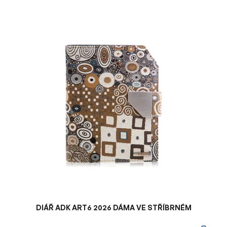
V
ý
p
i
s
p
r
o
d
u
k
t
ů
DIÁŘ ADK ART6 2026 DÁMA VE STŘÍBRNÉM