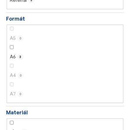
3
Formát
A5
0
A6
3
A4
0
A7
0
Materiál