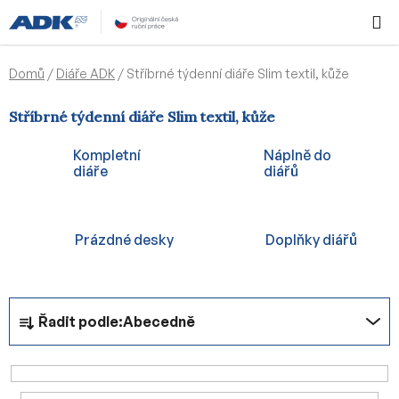
Přejít
Hledat
NÁKUPN
na
KOŠÍK
obsah
Domů
/
Diáře ADK
/
Stříbrné týdenní diáře Slim textil, kůže
Stříbrné týdenní diáře Slim textil, kůže
Kompletní
Náplně do
diáře
diářů
Prázdné desky
Doplňky diářů
Ř
Řadit podle:
Abecedně
a
z
e