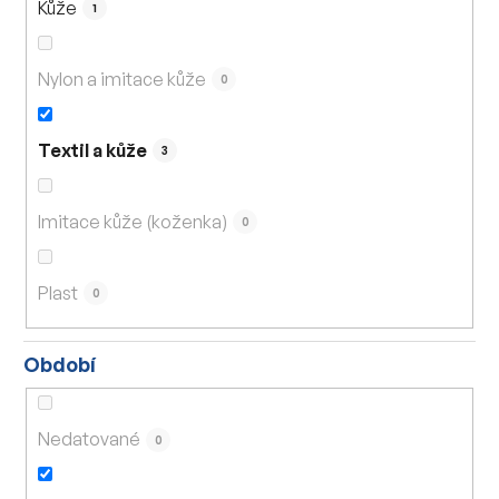
Kůže
1
Nylon a imitace kůže
0
Textil a kůže
3
Imitace kůže (koženka)
0
Plast
0
Období
Nedatované
0