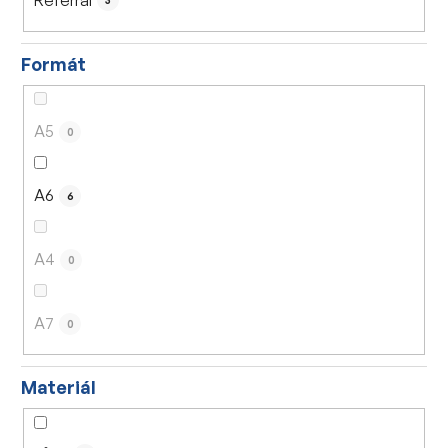
3
Formát
A5
0
A6
6
A4
0
A7
0
Materiál