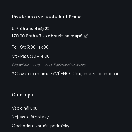
y
v
ý
Prodejna a velkoobchod Praha
p
i
U Průhonu 466/22
s
170 00 Praha 7 -
zobrazit na mapě
u
Po - St:
9:00 - 17:00
Čt - Pá:
8:30 - 14:00
Přestávka: 12:00 - 12:30. Parkování ve dvoře.
* O svátcích máme ZAVŘENO. Děkujeme za pochopení.
O nákupu
Vše o nákupu
Nejčastější dotazy
Obchodní a záruční podmínky