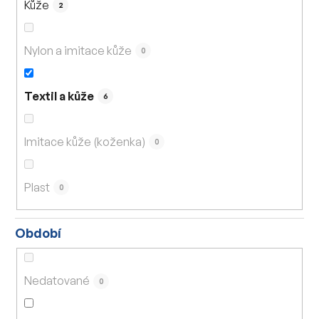
Kůže
2
Nylon a imitace kůže
0
Textil a kůže
6
Imitace kůže (koženka)
0
Plast
0
Období
Nedatované
0