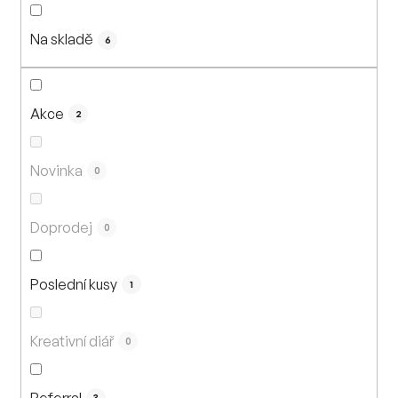
n
í
Na skladě
p
6
r
o
d
Akce
2
u
k
Novinka
0
t
ů
Doprodej
0
Poslední kusy
1
Kreativní diář
0
Referral