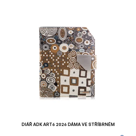
V
ý
p
i
s
p
r
o
d
u
k
t
ů
DIÁŘ ADK ART6 2026 DÁMA VE STŘÍBRNÉM