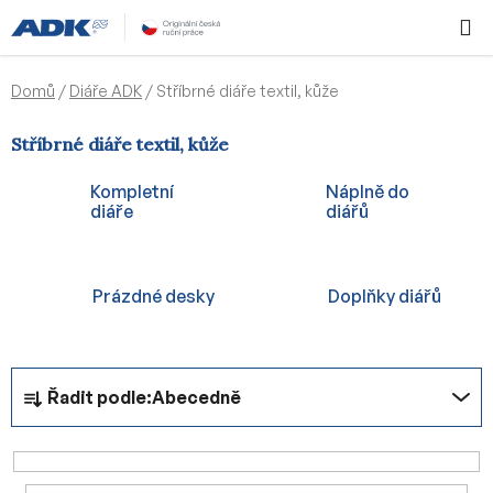
Přejít
Hledat
NÁKUPN
na
KOŠÍK
obsah
Domů
/
Diáře ADK
/
Stříbrné diáře textil, kůže
Stříbrné diáře textil, kůže
Kompletní
Náplně do
diáře
diářů
Prázdné desky
Doplňky diářů
Ř
Řadit podle:
Abecedně
a
z
e