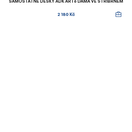
SAMOSTATNÉ DESKY ADK ART6 DÁMA VE STŘÍBRNÉM
2 180 Kč