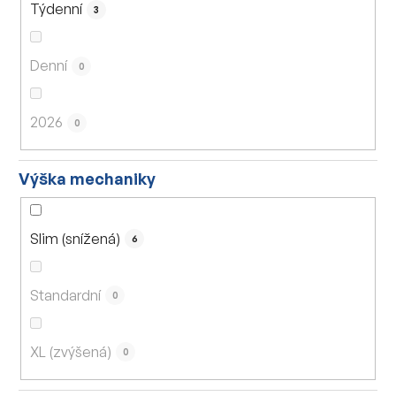
Týdenní
3
Denní
0
2026
0
Výška mechaniky
Slim (snížená)
6
Standardní
0
XL (zvýšená)
0