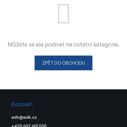
Můžete se ale podívat na ostatní kategorie.
ZPĚT DO OBCHODU
Z
á
Kontakt
p
a
adk
@
adk.cz
t
+420 602 601 030