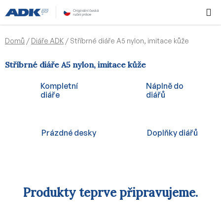
Přejít
Hledat
NÁKUPN
na
KOŠÍK
obsah
Domů
/
Diáře ADK
/
Stříbrné diáře A5 nylon, imitace kůže
Stříbrné diáře A5 nylon, imitace kůže
Kompletní
Náplně do
diáře
diářů
Prázdné desky
Doplňky diářů
Produkty teprve připravujeme.