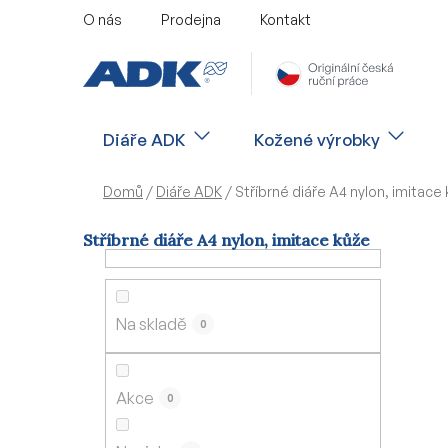
Přejít
O nás
Prodejna
Kontakt
na
obsah
Diáře ADK
Kožené výrobky
Domů
/
Diáře ADK
/
Stříbrné diáře A4 nylon, imitace
Stříbrné diáře A4 nylon, imitace kůže
P
o
s
Na skladě
0
t
r
a
Akce
0
n
n