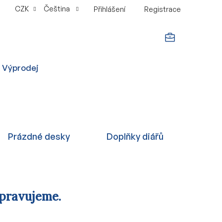
CZK
Čeština
Přihlášení
Registrace
NÁKUPNÍ
Výprodej
KOŠÍK
Prázdné desky
Doplňky diářů
ipravujeme.