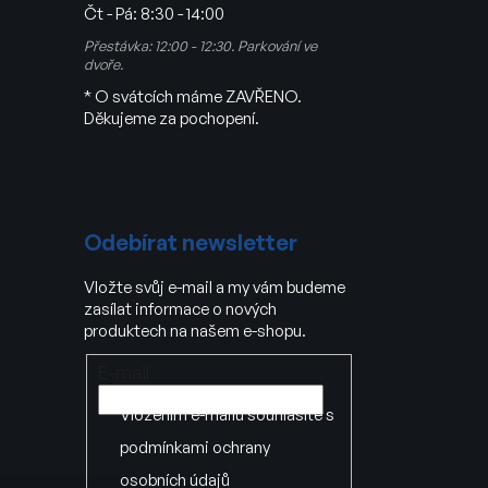
Čt - Pá:
8:30 - 14:00
Přestávka: 12:00 - 12:30. Parkování ve
dvoře.
* O svátcích máme ZAVŘENO.
Děkujeme za pochopení.
Odebírat newsletter
Vložte svůj e-mail a my vám budeme
zasílat informace o nových
produktech na našem e-shopu.
E-mail
Vložením e-mailu souhlasíte s
podmínkami ochrany
osobních údajů