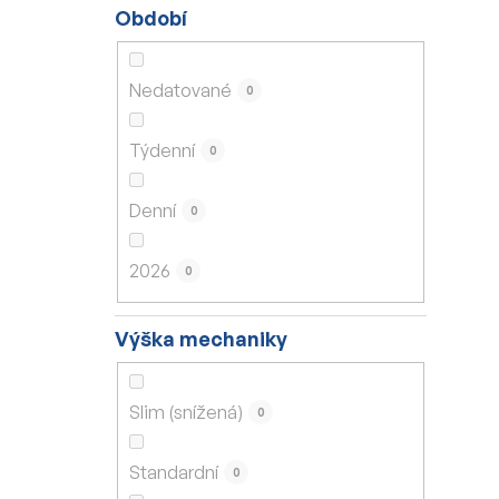
Období
Nedatované
0
Týdenní
0
Denní
0
2026
0
Výška mechaniky
Slim (snížená)
0
Standardní
0