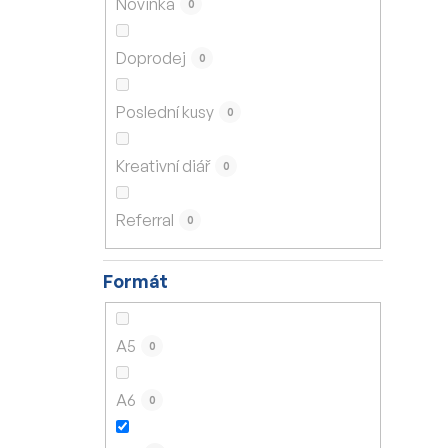
Novinka
0
í
p
Doprodej
0
a
n
Poslední kusy
0
e
l
Kreativní diář
0
Referral
0
Formát
A5
0
A6
0