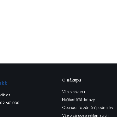
O nákupu
akt
Vše o nákupu
dk.cz
Nejčastější dotazy
02 601 030
Obchodní a záruční podmínky
Vše o záruce a reklamacích