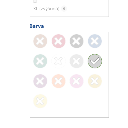
XL (zvýšená)
0
Barva