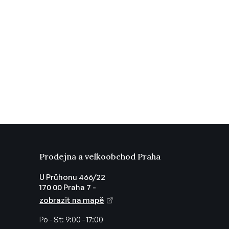
Prodejna a velkoobchod Praha
U Průhonu 466/22
170 00 Praha 7 -
zobrazit na mapě
Po - St:
9:00 - 17:00