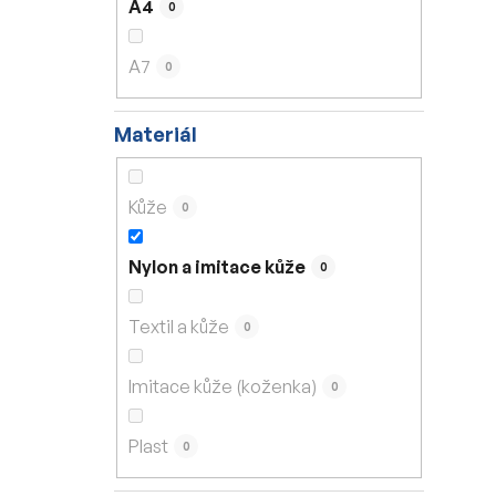
A4
0
A7
0
Materiál
Kůže
0
Nylon a imitace kůže
0
Textil a kůže
0
Imitace kůže (koženka)
0
Plast
0