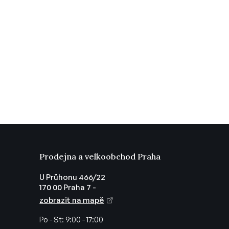
Prodejna a velkoobchod Praha
U Průhonu 466/22
170 00 Praha 7 -
zobrazit na mapě
Po - St:
9:00 - 17:00