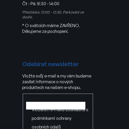
Čt - Pá:
8:30 - 14:00
Přestávka: 12:00 - 12:30. Parkování ve
dvoře.
* O svátcích máme ZAVŘENO.
Děkujeme za pochopení.
Odebírat newsletter
Vložte svůj e-mail a my vám budeme
zasílat informace o nových
produktech na našem e-shopu.
E-mail
Vložením e-mailu souhlasíte s
podmínkami ochrany
osobních údajů