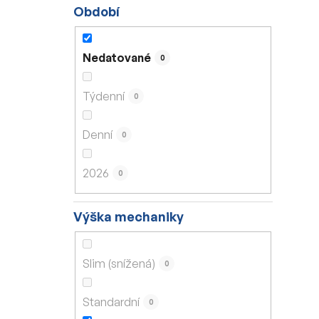
Období
Nedatované
0
Týdenní
0
Denní
0
2026
0
Výška mechaniky
Slim (snížená)
0
Standardní
0