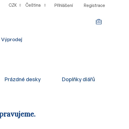
CZK
Čeština
Přihlášení
Registrace
NÁKUPNÍ
Výprodej
KOŠÍK
Prázdné desky
Doplňky diářů
ipravujeme.