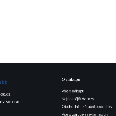
O nákupu
akt
Vše o nákupu
dk.cz
Nejčastější dotazy
02 601 030
Obchodní a záruční podmínky
Vše o záruce a reklamacích