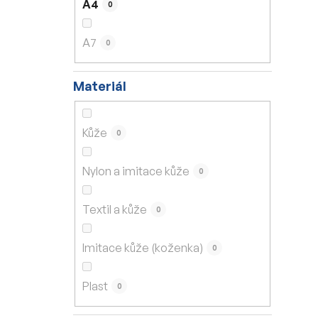
A4
0
A7
0
Materiál
Kůže
0
Nylon a imitace kůže
0
Textil a kůže
0
Imitace kůže (koženka)
0
Plast
0