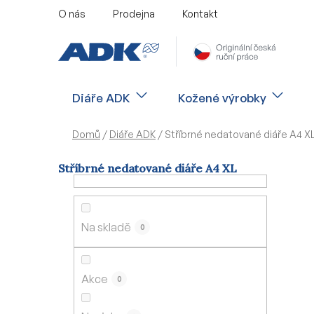
Přejít
O nás
Prodejna
Kontakt
na
obsah
Diáře ADK
Kožené výrobky
Domů
/
Diáře ADK
/
Stříbrné nedatované diáře A4 X
Stříbrné nedatované diáře A4 XL
P
o
s
Na skladě
0
t
r
a
Akce
0
n
n