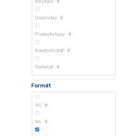
Novinka
0
í
p
Doprodej
0
a
n
Poslední kusy
0
e
l
Kreativní diář
0
Referral
0
Formát
A5
0
A6
0