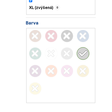
XL (zvýšená)
0
Barva