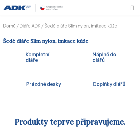
Přejít
Hledat
NÁKUPN
na
KOŠÍK
obsah
Domů
/
Diáře ADK
/
Šedé diáře Slim nylon, imitace kůže
Šedé diáře Slim nylon, imitace kůže
Kompletní
Náplně do
diáře
diářů
Prázdné desky
Doplňky diářů
Produkty teprve připravujeme.