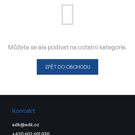
Můžete se ale podívat na ostatní kategorie.
ZPĚT DO OBCHODU
Z
á
Kontakt
p
a
adk
@
adk.cz
t
+420 602 601 030