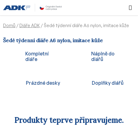
Přejít
Hledat
NÁKUPN
na
KOŠÍK
obsah
Domů
/
Diáře ADK
/
Šedé týdenní diáře A6 nylon, imitace kůže
Šedé týdenní diáře A6 nylon, imitace kůže
Kompletní
Náplně do
diáře
diářů
Prázdné desky
Doplňky diářů
Produkty teprve připravujeme.