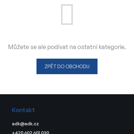
Můžete se ale podívat na ostatní kategorie.
ZPĚT DO OBCHODU
Z
á
Kontakt
p
a
adk
@
adk.cz
t
+420 602 601 030