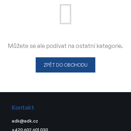
Můžete se ale podívat na ostatní kategorie.
ZPĚT DO OBCHODU
Z
á
Kontakt
p
a
adk
@
adk.cz
t
+420 602 601 030