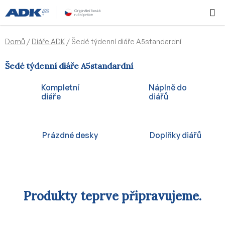
Přejít
Hledat
NÁKUPN
na
KOŠÍK
obsah
Domů
/
Diáře ADK
/
Šedé týdenní diáře A5standardní
Šedé týdenní diáře A5standardní
Kompletní
Náplně do
diáře
diářů
Prázdné desky
Doplňky diářů
Produkty teprve připravujeme.