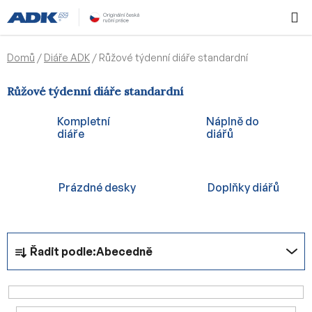
Přejít
Hledat
NÁKUPN
na
KOŠÍK
obsah
Domů
/
Diáře ADK
/
Růžové týdenní diáře standardní
Růžové týdenní diáře standardní
Kompletní
Náplně do
diáře
diářů
Prázdné desky
Doplňky diářů
Ř
Řadit podle:
Abecedně
a
z
e