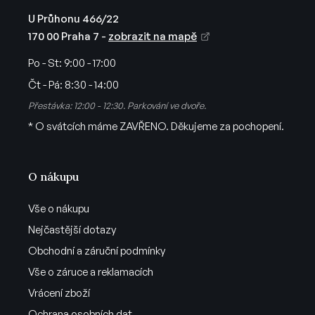
i
U Průhonu 466/22
s
170 00 Praha 7 -
zobrazit na mapě
u
Po - St:
9:00 - 17:00
Čt - Pá:
8:30 - 14:00
Přestávka: 12:00 - 12:30. Parkování ve dvoře.
* O svátcích máme ZAVŘENO. Děkujeme za pochopení.
O nákupu
Vše o nákupu
Nejčastější dotazy
Obchodní a záruční podmínky
Vše o záruce a reklamacích
Vrácení zboží
Ochrana osobních dat