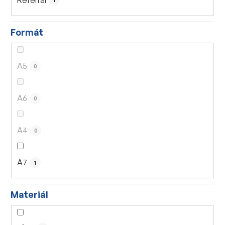
1
Formát
A5
0
A6
0
A4
0
A7
1
Materiál