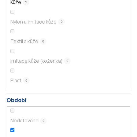
Kůže
1
Nylon a imitace kůže
0
Textil a kůže
0
Imitace kůže (koženka)
0
Plast
0
Období
Nedatované
0