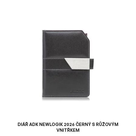
V
ý
p
i
s
p
r
o
d
u
k
t
ů
DIÁŘ ADK NEWLOGIK 2026 ČERNÝ S RŮŽOVÝM
VNITŘKEM