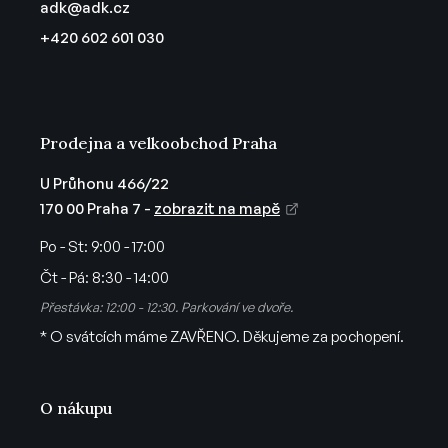
p
adk
@
adk.cz
t
r
+420 602 601 030
v
í
k
y
v
ý
Prodejna a velkoobchod Praha
p
i
U Průhonu 466/22
s
170 00 Praha 7 -
zobrazit na mapě
u
Po - St:
9:00 - 17:00
Čt - Pá:
8:30 - 14:00
Přestávka: 12:00 - 12:30. Parkování ve dvoře.
* O svátcích máme ZAVŘENO. Děkujeme za pochopení.
O nákupu