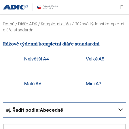
Přejít
Hledat
NÁKUPN
na
KOŠÍK
obsah
Domů
/
Diáře ADK
/
Kompletní diáře
/
Růžové týdenní kompletní
diáře standardní
Růžové týdenní kompletní diáře standardní
Největší A4
Velké A5
Malé A6
Mini A7
Ř
Řadit podle:
Abecedně
a
z
e