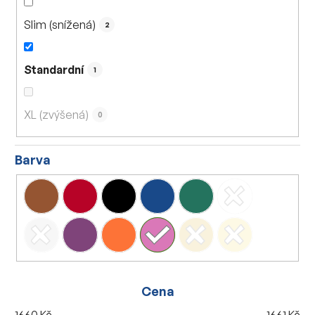
Slim (snížená)
2
Standardní
1
XL (zvýšená)
0
Barva
Cena