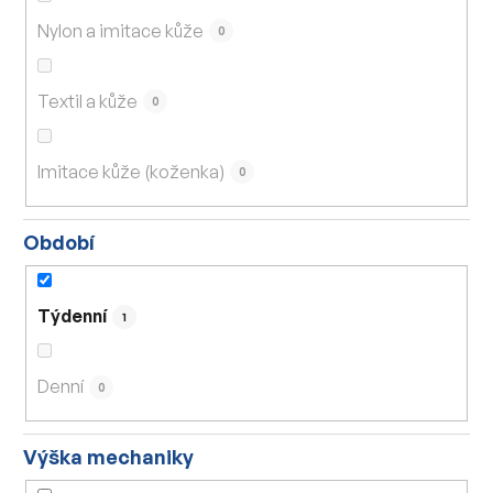
Nylon a imitace kůže
0
Textil a kůže
0
Imitace kůže (koženka)
0
Období
Týdenní
1
Denní
0
Výška mechaniky