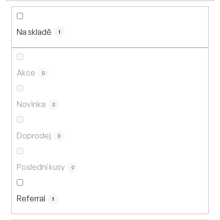
n
í
Na skladě
p
1
r
o
d
Akce
0
u
k
Novinka
0
t
ů
Doprodej
0
Poslední kusy
0
Referral
1