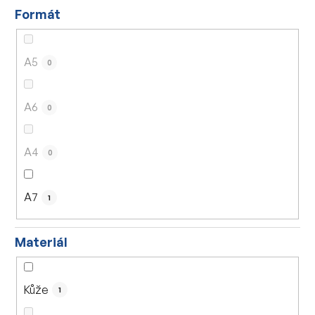
Formát
A5
0
A6
0
A4
0
A7
1
Materiál
Kůže
1