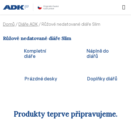
Přejít
Hledat
NÁKUPN
na
KOŠÍK
obsah
Domů
/
Diáře ADK
/
Růžové nedatované diáře Slim
Růžové nedatované diáře Slim
Kompletní
Náplně do
diáře
diářů
Prázdné desky
Doplňky diářů
Produkty teprve připravujeme.