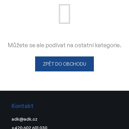
Můžete se ale podívat na ostatní kategorie.
ZPĚT DO OBCHODU
Z
á
Kontakt
p
a
adk
@
adk.cz
t
+420 602 601 030