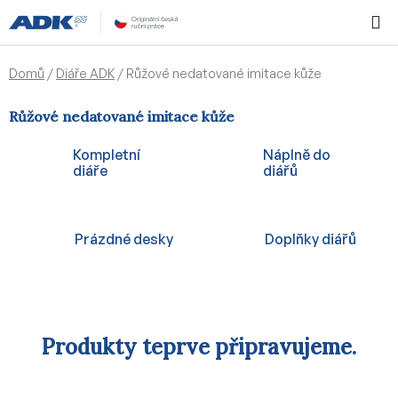
Přejít
Hledat
NÁKUPN
na
KOŠÍK
obsah
Domů
/
Diáře ADK
/
Růžové nedatované imitace kůže
Růžové nedatované imitace kůže
Kompletní
Náplně do
diáře
diářů
Prázdné desky
Doplňky diářů
Produkty teprve připravujeme.