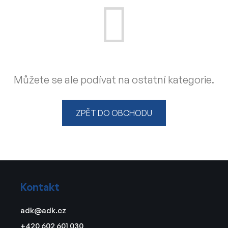
Můžete se ale podívat na ostatní kategorie.
ZPĚT DO OBCHODU
Z
á
Kontakt
p
a
adk
@
adk.cz
t
+420 602 601 030