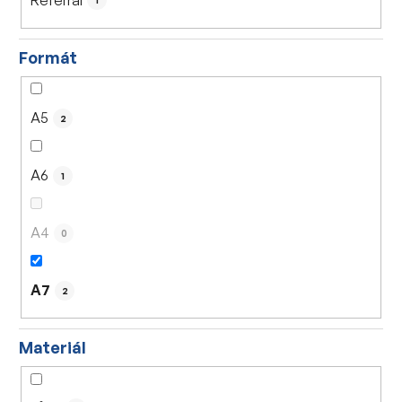
1
Formát
A5
2
A6
1
A4
0
A7
2
Materiál