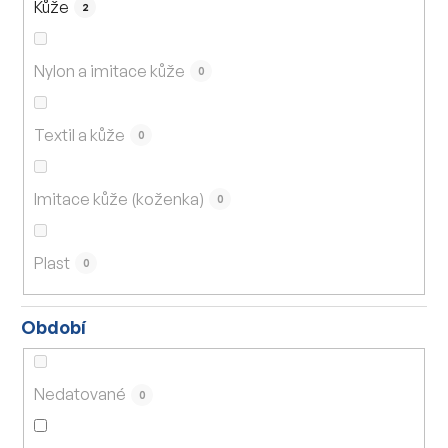
Kůže
2
Nylon a imitace kůže
0
Textil a kůže
0
Imitace kůže (koženka)
0
Plast
0
Období
Nedatované
0