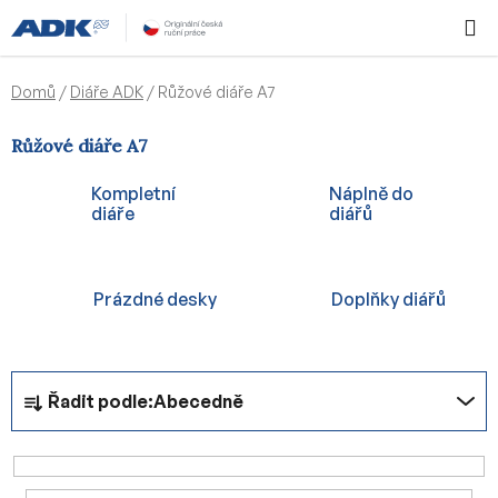
Přejít
Hledat
NÁKUPN
na
KOŠÍK
obsah
Domů
/
Diáře ADK
/
Růžové diáře A7
Růžové diáře A7
Kompletní
Náplně do
diáře
diářů
Prázdné desky
Doplňky diářů
Ř
Řadit podle:
Abecedně
a
z
e