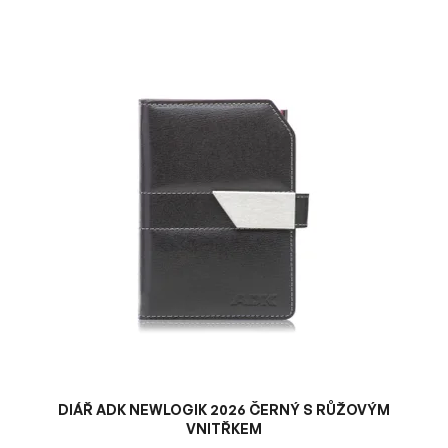
V
ý
p
i
s
p
r
o
d
u
k
t
ů
DIÁŘ ADK NEWLOGIK 2026 ČERNÝ S RŮŽOVÝM
VNITŘKEM