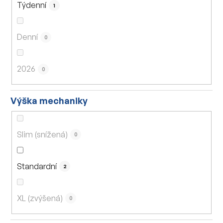
Týdenní
1
Denní
0
2026
0
Výška mechaniky
Slim (snížená)
0
Standardní
2
XL (zvýšená)
0