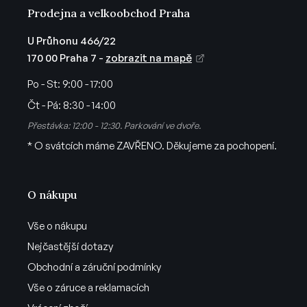
ý
Prodejna a velkoobchod Praha
p
i
U Průhonu 466/22
s
170 00 Praha 7 -
zobrazit na mapě
u
Po - St:
9:00 - 17:00
Čt - Pá:
8:30 - 14:00
Přestávka: 12:00 - 12:30. Parkování ve dvoře.
* O svátcích máme ZAVŘENO. Děkujeme za pochopení.
O nákupu
Vše o nákupu
Nejčastější dotazy
Obchodní a záruční podmínky
Vše o záruce a reklamacích