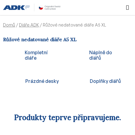
Přejít
Hledat
NÁKUPN
na
KOŠÍK
obsah
Domů
/
Diáře ADK
/
Růžové nedatované diáře A5 XL
Růžové nedatované diáře A5 XL
Kompletní
Náplně do
diáře
diářů
Prázdné desky
Doplňky diářů
Produkty teprve připravujeme.