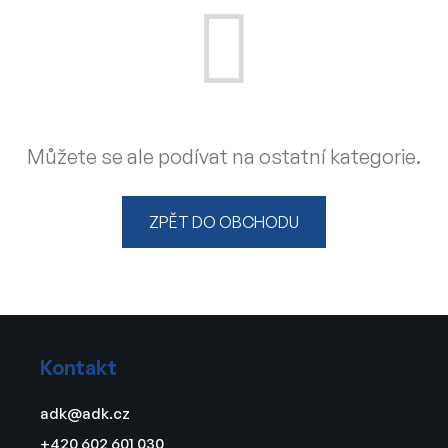
Můžete se ale podívat na ostatní kategorie.
ZPĚT DO OBCHODU
Z
á
Kontakt
p
a
adk
@
adk.cz
t
+420 602 601 030