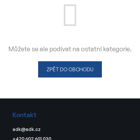
Můžete se ale podívat na ostatní kategorie.
ZPĚT DO OBCHODU
Z
á
Kontakt
p
a
adk
@
adk.cz
t
+420 602 601 030