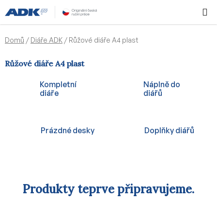
Přejít
Hledat
NÁKUPN
na
KOŠÍK
obsah
Domů
/
Diáře ADK
/
Růžové diáře A4 plast
Růžové diáře A4 plast
Kompletní
Náplně do
diáře
diářů
Prázdné desky
Doplňky diářů
Produkty teprve připravujeme.