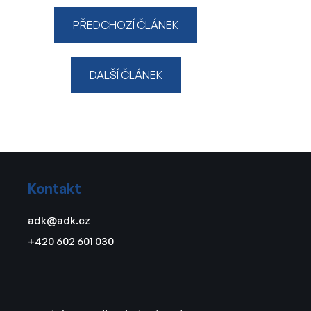
PŘEDCHOZÍ ČLÁNEK
DALŠÍ ČLÁNEK
Z
á
Kontakt
p
a
adk
@
adk.cz
t
+420 602 601 030
í