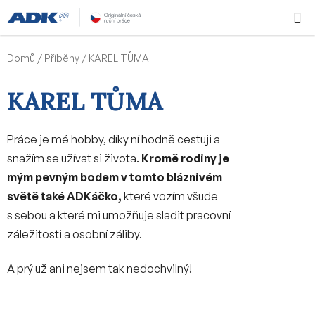
Přejít
Hledat
NÁKUPN
na
KOŠÍK
obsah
Domů
/
Příběhy
/
KAREL TŮMA
KAREL TŮMA
Práce je mé hobby, díky ní hodně cestuji a
snažím se užívat si života.
Kromě rodiny je
mým pevným bodem v tomto bláznivém
světě také ADKáčko,
které vozím všude
s sebou a které mi umožňuje sladit pracovní
záležitosti a osobní záliby.
A prý už ani nejsem tak nedochvilný!