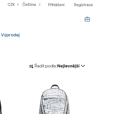
CZK
Čeština
Přihlášení
Registrace
NÁKUPNÍ
Výprodej
KOŠÍK
Ř
Řadit podle:
Nejlevnější
a
z
e
n
í
p
r