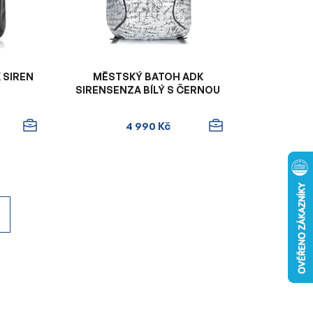
o
d
u
k
t
 SIREN
MĚSTSKÝ BATOH ADK
ů
SIRENSENZA BÍLÝ S ČERNOU
4 990 Kč