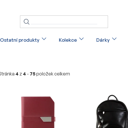
Ostatní produkty
Kolekce
Dárky
Stránka
4
z
4
-
75
položek celkem
V
ý
p
i
s