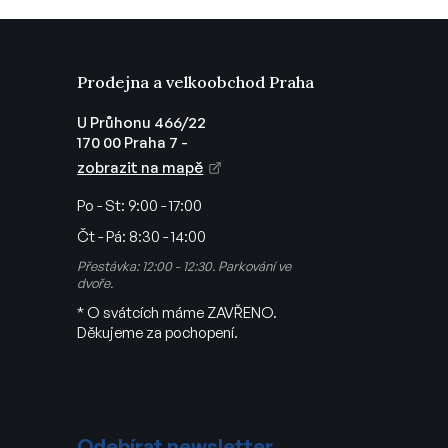
Prodejna a velkoobchod Praha
U Průhonu 466/22
170 00 Praha 7 -
zobrazit na mapě
Po - St:
9:00 - 17:00
Čt - Pá:
8:30 - 14:00
Přestávka: 12:00 - 12:30. Parkování ve
dvoře.
* O svátcích máme ZAVŘENO.
Děkujeme za pochopení.
Odebírat newsletter