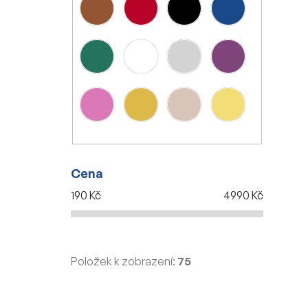
Cena
190
Kč
4990
Kč
Položek k zobrazení:
75