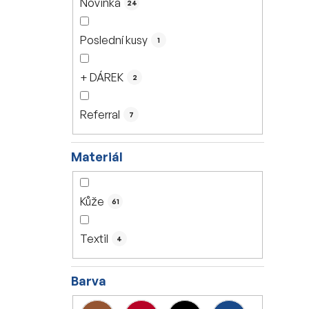
Novinka
24
í
p
Poslední kusy
1
a
n
+ DÁREK
2
e
l
Referral
7
Materiál
Kůže
61
Textil
4
Barva