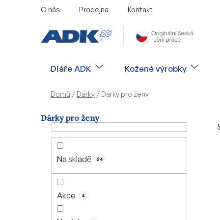
Přejít
O nás
Prodejna
Kontakt
na
obsah
Diáře ADK
Kožené výrobky
Domů
/
Dárky
/
Dárky pro ženy
Dárky pro ženy
P
o
s
Na skladě
64
t
r
a
Akce
4
n
n