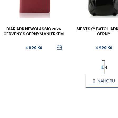
p
r
o
d
u
DIÁŘ ADK NEWCLASSIC 2026
MĚSTSKÝ BATOH ADK
k
ČERVENÝ S ČERNÝM VNITŘKEM
ČERNÝ
t
ů
4 890 Kč
4 990 Kč
S
1
t
4
r
O
á
NAHORU
v
n
k
l
o
á
v
d
á
a
n
c
í
í