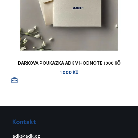
DÁRKOVÁ POUKÁZKA ADK V HODNOTĚ 1000 KČ
1 000 Kč
Z
á
Kontakt
p
a
adk
@
adk.cz