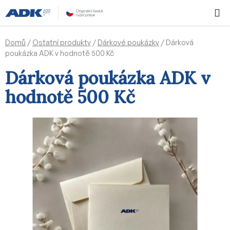
Přejít
Hledat
NÁKUPN
na
KOŠÍK
obsah
Domů
/
Ostatní produkty
/
Dárkové poukázky
/
Dárková
poukázka ADK v hodnotě 500 Kč
Dárková poukázka ADK v
hodnotě 500 Kč