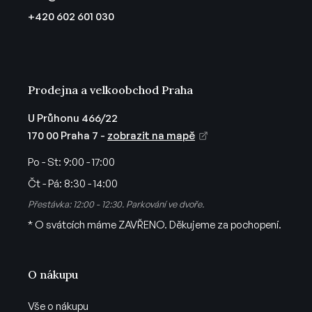
t
+420 602 601 030
í
Prodejna a velkoobchod Praha
U Průhonu 466/22
170 00 Praha 7 -
zobrazit na mapě
Po - St:
9:00 - 17:00
Čt - Pá:
8:30 - 14:00
Přestávka: 12:00 - 12:30. Parkování ve dvoře.
* O svátcích máme ZAVŘENO. Děkujeme za pochopení.
O nákupu
Vše o nákupu