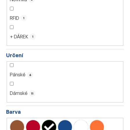
t
ů
RFID
1
+ DÁREK
1
Určení
Pánské
6
Dámské
11
Barva