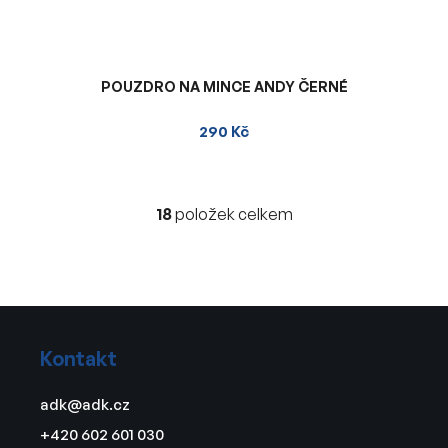
POUZDRO NA MINCE ANDY ČERNÉ
290 Kč
18
položek celkem
O
v
l
á
d
Z
a
á
c
Kontakt
p
í
a
p
adk
@
adk.cz
t
r
+420 602 601 030
v
í