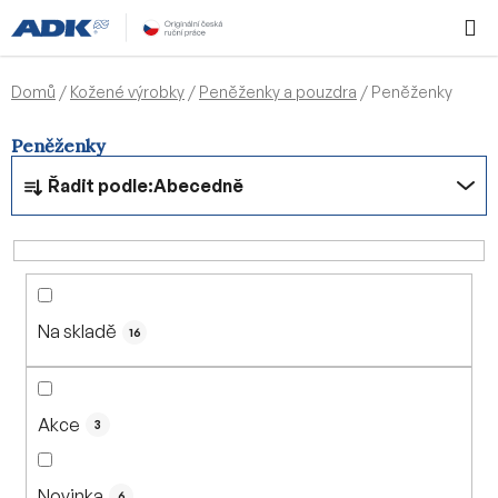
Přejít
Hledat
NÁKUPN
na
KOŠÍK
obsah
Domů
/
Kožené výrobky
/
Peněženky a pouzdra
/
Peněženky
Peněženky
Ř
Řadit podle:
Abecedně
a
z
e
n
í
Na skladě
p
16
r
o
d
Akce
3
u
k
Novinka
6