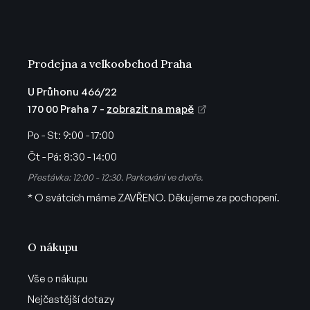
k
y
v
ý
Prodejna a velkoobchod Praha
p
i
U Průhonu 466/22
s
170 00 Praha 7 -
zobrazit na mapě
u
Po - St:
9:00 - 17:00
Čt - Pá:
8:30 - 14:00
Přestávka: 12:00 - 12:30. Parkování ve dvoře.
* O svátcích máme ZAVŘENO. Děkujeme za pochopení.
O nákupu
Vše o nákupu
Nejčastější dotazy