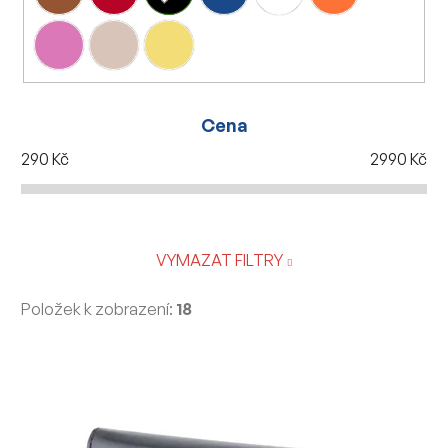
Cena
290
Kč
2990
Kč
VYMAZAT FILTRY
Položek k zobrazení:
18
V
ý
p
i