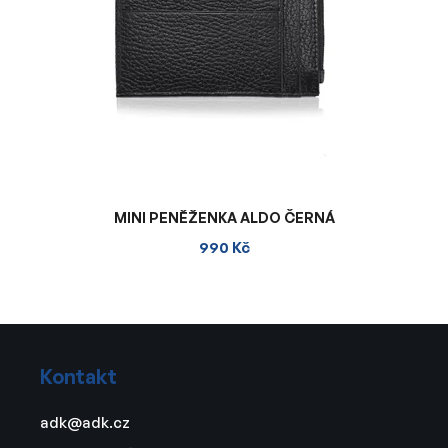
MINI PENĚŽENKA ALDO ČERNÁ
990 Kč
Z
á
Kontakt
p
a
adk
@
adk.cz
t