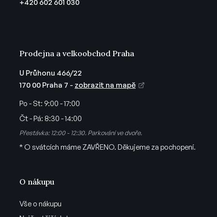
+420 602 601 030
í
Prodejna a velkoobchod Praha
U Průhonu 466/22
170 00 Praha 7 -
zobrazit na mapě
Po - St:
9:00 - 17:00
Čt - Pá:
8:30 - 14:00
Přestávka: 12:00 - 12:30. Parkování ve dvoře.
* O svátcích máme ZAVŘENO. Děkujeme za pochopení.
O nákupu
Vše o nákupu