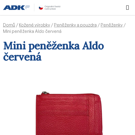
Přejít
Hledat
NÁKUPN
na
KOŠÍK
obsah
Domů
/
Kožené výrobky
/
Peněženky a pouzdra
/
Peněženky
/
Mini peněženka Aldo červená
Mini peněženka Aldo
červená