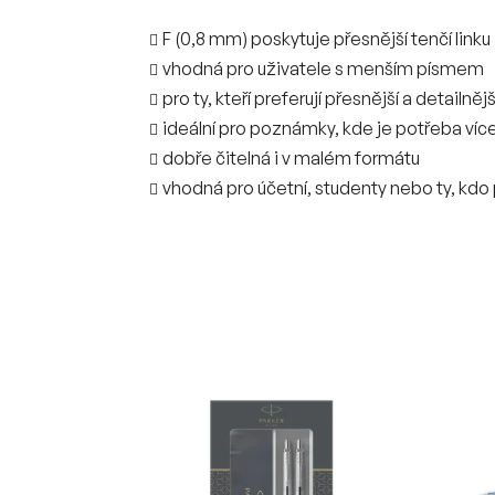
F (0,8 mm) poskytuje přesnější tenčí linku
vhodná pro uživatele s menším písmem
pro ty, kteří preferují přesnější a detailněj
ideální pro poznámky, kde je potřeba víc
dobře čitelná i v malém formátu
vhodná pro účetní, studenty nebo ty, kd