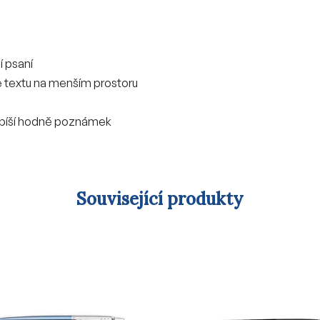
ší psaní
e textu na menším prostoru
o píší hodně poznámek
Související produkty