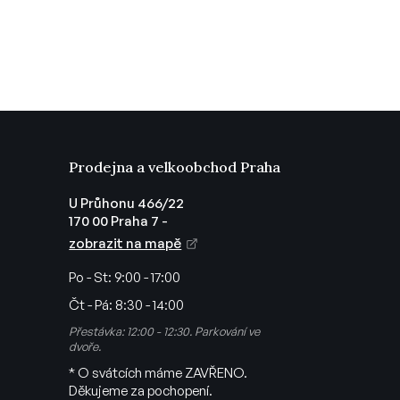
Prodejna a velkoobchod Praha
U Průhonu 466/22
170 00 Praha 7 -
zobrazit na mapě
Po - St:
9:00 - 17:00
Čt - Pá:
8:30 - 14:00
Přestávka: 12:00 - 12:30. Parkování ve
dvoře.
* O svátcích máme ZAVŘENO.
Děkujeme za pochopení.