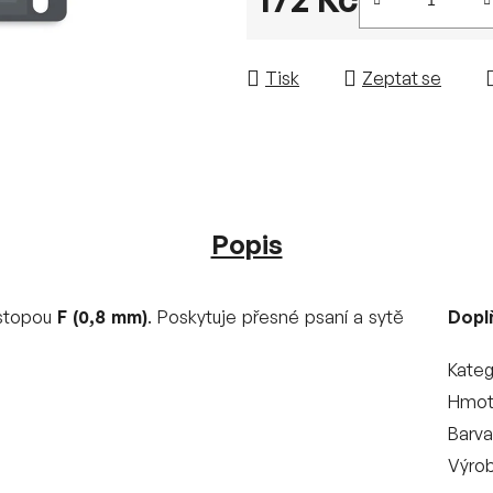
Měrná cena:
Tisk
Zeptat se
Popis
 stopou
F (0,8 mm)
. Poskytuje přesné psaní a sytě
Dopl
Kateg
Hmot
Barva
Výro