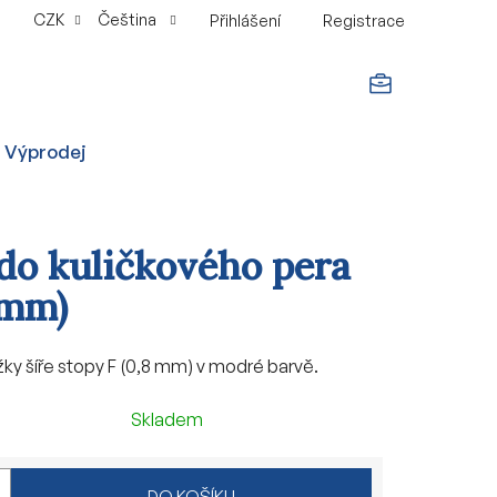
CZK
Čeština
Přihlášení
Registrace
NÁKUPNÍ
Výprodej
KOŠÍK
do kuličkového pera
 mm)
žky šíře stopy F (0,8 mm) v modré barvě.
Skladem
DO KOŠÍKU