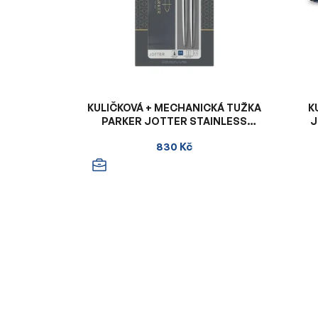
KULIČKOVÁ + MECHANICKÁ TUŽKA
K
PARKER JOTTER STAINLESS
J
STEEL - DÁRKOVÁ SADA
830 Kč