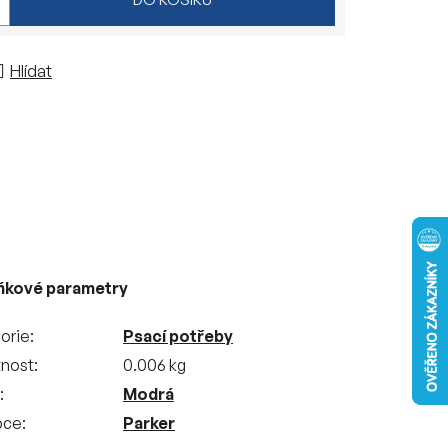
Hlídat
ňkové parametry
orie
Psací potřeby
nost
0.006 kg
Modrá
bce
Parker