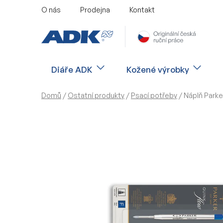
Přejít
O nás
Prodejna
Kontakt
na
obsah
Diáře ADK
Kožené výrobky
Domů
/
Ostatní produkty
/
Psací potřeby
/
Náplň Parke