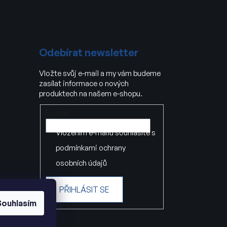
Odebírat newsletter
Vložte svůj e-mail a my vám budeme
zasílat informace o nových
produktech na našem e-shopu.
E-mail
Vložením e-mailu souhlasíte s
podmínkami ochrany
osobních údajů
PŘIHLÁSIT SE
Souhlasím