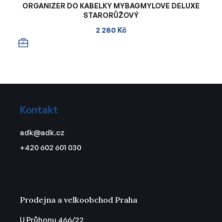
ORGANIZER DO KABELKY MYBAGMYLOVE DELUXE
STARORŮŽOVÝ
2 280 Kč
Z
á
Kontakt
p
a
adk
@
adk.cz
t
+420 602 601 030
í
Prodejna a velkoobchod Praha
U Průhonu 466/22