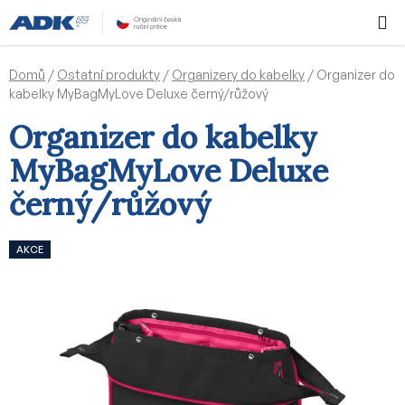
Přejít
Hledat
NÁKUPN
na
KOŠÍK
obsah
Domů
/
Ostatní produkty
/
Organizery do kabelky
/
Organizer do
kabelky MyBagMyLove Deluxe černý/růžový
Organizer do kabelky
MyBagMyLove Deluxe
černý/růžový
AKCE