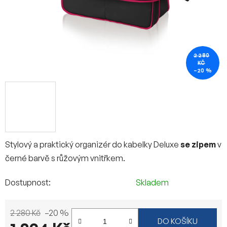
2 280
KČ
–20 %
Stylový a praktický organizér do kabelky Deluxe
se zipem
v
černé barvě s růžovým vnitřkem.
Dostupnost
Skladem
2 280 Kč
–20 %
DO KOŠÍKU