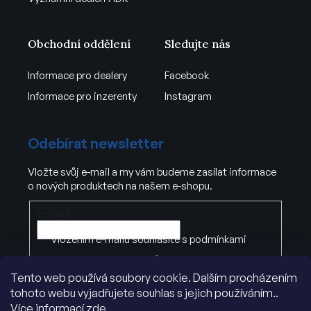
Obchodní oddělení
Sledujte nás
Informace pro dealery
Facebook
Informace pro inzerenty
Instagram
Odebírat newsletter
Vložte svůj e-mail a my vám budeme zasílat informace
o nových produktech na našem e-shopu.
E-mail
Vložením e-mailu souhlasíte s
podmínkami
ochrany osobních údajů
Tento web používá soubory cookie. Dalším procházením
tohoto webu vyjadřujete souhlas s jejich používáním..
PŘIHLÁSIT SE
Více informací
zde
.