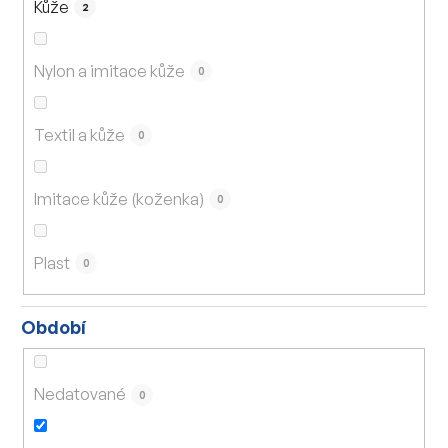
Kůže
2
Nylon a imitace kůže
0
Textil a kůže
0
Imitace kůže (koženka)
0
Plast
0
Období
Nedatované
0