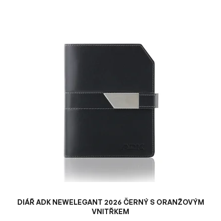
V
ý
p
i
s
p
r
o
d
u
k
t
ů
DIÁŘ ADK NEWELEGANT 2026 ČERNÝ S ORANŽOVÝM
VNITŘKEM