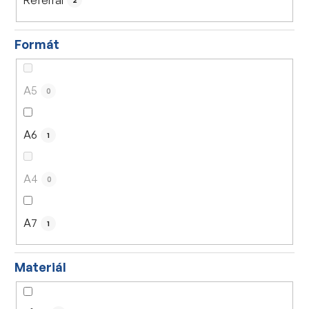
2
Formát
A5
0
A6
1
A4
0
A7
1
Materiál