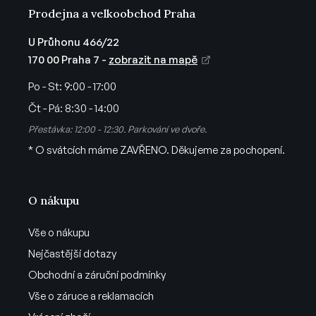
ý
Prodejna a velkoobchod Praha
p
i
U Průhonu 466/22
s
170 00 Praha 7 -
zobrazit na mapě
u
Po - St:
9:00 - 17:00
Čt - Pá:
8:30 - 14:00
Přestávka: 12:00 - 12:30. Parkování ve dvoře.
* O svátcích máme ZAVŘENO. Děkujeme za pochopení.
O nákupu
Vše o nákupu
Nejčastější dotazy
Obchodní a záruční podmínky
Vše o záruce a reklamacích