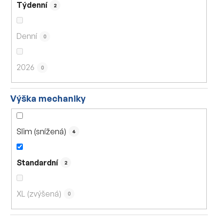
Týdenní
2
Denní
0
2026
0
Výška mechaniky
Slim (snížená)
4
Standardní
2
XL (zvýšená)
0