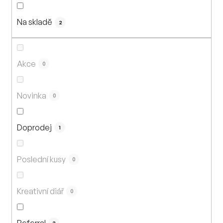
n
í
Na skladě
p
2
r
o
d
Akce
0
u
k
Novinka
0
t
ů
Doprodej
1
Poslední kusy
0
Kreativní diář
0
Referral