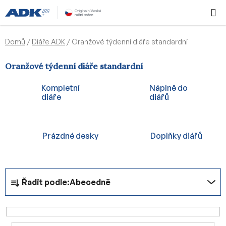
Přejít
Hledat
NÁKUPN
na
KOŠÍK
obsah
Domů
/
Diáře ADK
/
Oranžové týdenní diáře standardní
Oranžové týdenní diáře standardní
Kompletní
Náplně do
diáře
diářů
Prázdné desky
Doplňky diářů
Ř
Řadit podle:
Abecedně
a
z
e