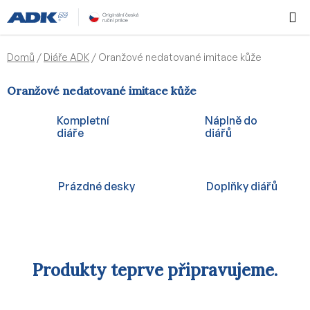
Přejít
Hledat
NÁKUPN
na
KOŠÍK
obsah
Domů
/
Diáře ADK
/
Oranžové nedatované imitace kůže
Oranžové nedatované imitace kůže
Kompletní
Náplně do
diáře
diářů
Prázdné desky
Doplňky diářů
Produkty teprve připravujeme.