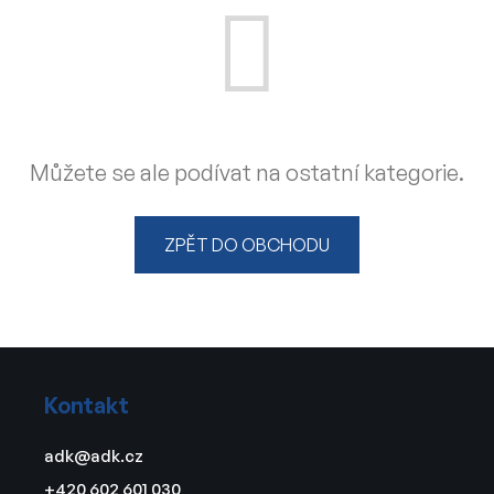
Můžete se ale podívat na ostatní kategorie.
ZPĚT DO OBCHODU
Z
á
Kontakt
p
a
adk
@
adk.cz
t
+420 602 601 030