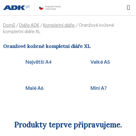
Přejít
Hledat
NÁKUPN
na
KOŠÍK
obsah
Domů
/
Diáře ADK
/
Kompletní diáře
/
Oranžové kožené
kompletní diáře XL
Oranžové kožené kompletní diáře XL
Největší A4
Velké A5
Malé A6
Mini A7
Produkty teprve připravujeme.