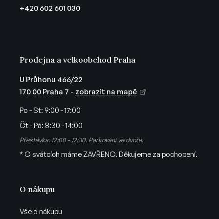
t
+420 602 601 030
í
Prodejna a velkoobchod Praha
U Průhonu 466/22
170 00 Praha 7 -
zobrazit na mapě
Po - St:
9:00 - 17:00
Čt - Pá:
8:30 - 14:00
Přestávka: 12:00 - 12:30. Parkování ve dvoře.
* O svátcích máme ZAVŘENO. Děkujeme za pochopení.
O nákupu
Vše o nákupu