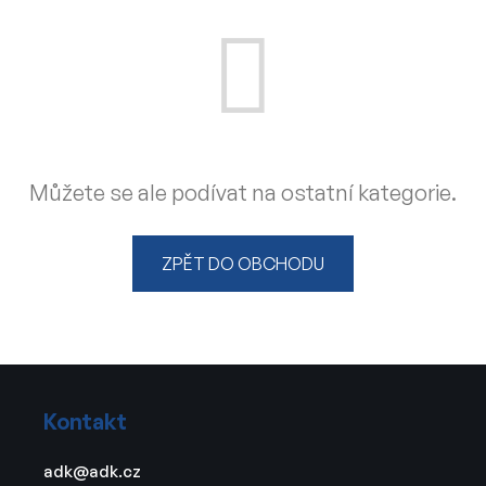
Můžete se ale podívat na ostatní kategorie.
ZPĚT DO OBCHODU
Z
á
Kontakt
p
a
adk
@
adk.cz