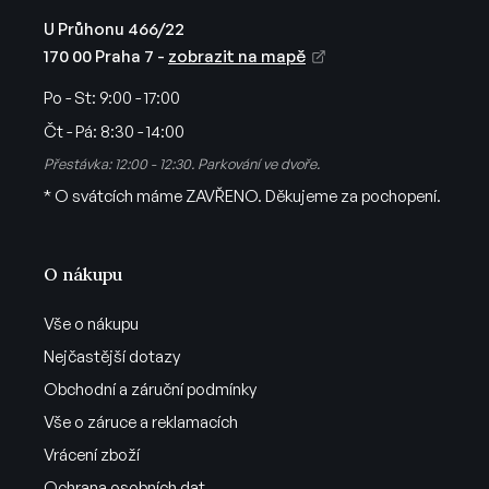
i
U Průhonu 466/22
s
170 00 Praha 7 -
zobrazit na mapě
u
Po - St:
9:00 - 17:00
Čt - Pá:
8:30 - 14:00
Přestávka: 12:00 - 12:30. Parkování ve dvoře.
* O svátcích máme ZAVŘENO. Děkujeme za pochopení.
O nákupu
Vše o nákupu
Nejčastější dotazy
Obchodní a záruční podmínky
Vše o záruce a reklamacích
Vrácení zboží
Ochrana osobních dat