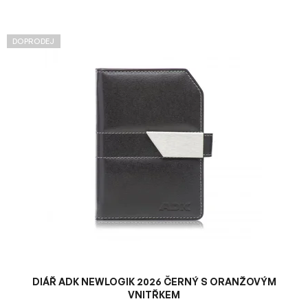
V
DOPRODEJ
ý
p
i
s
p
r
o
d
u
k
t
ů
DIÁŘ ADK NEWLOGIK 2026 ČERNÝ S ORANŽOVÝM
VNITŘKEM