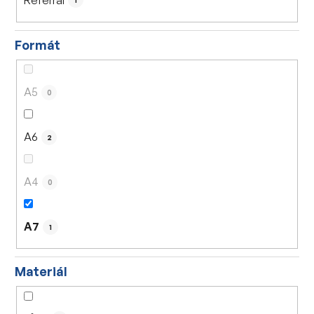
1
Formát
A5
0
A6
2
A4
0
A7
1
Materiál