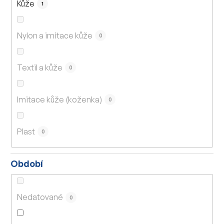
Kůže
1
Nylon a imitace kůže
0
Textil a kůže
0
Imitace kůže (koženka)
0
Plast
0
Období
Nedatované
0