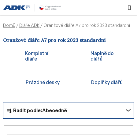
Přejít
Hledat
NÁKUPN
na
KOŠÍK
obsah
Domů
/
Diáře ADK
/
Oranžové diáře A7 pro rok 2023 standardní
Oranžové diáře A7 pro rok 2023 standardní
Kompletní
Náplně do
diáře
diářů
Prázdné desky
Doplňky diářů
Ř
Řadit podle:
Abecedně
a
z
e