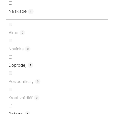
n
í
Na skladě
p
1
r
o
d
Akce
0
u
k
Novinka
0
t
ů
Doprodej
1
Poslední kusy
0
Kreativní diář
0
Referral