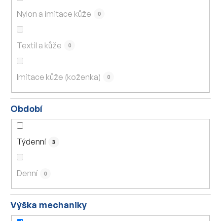
Nylon a imitace kůže
0
Textil a kůže
0
Imitace kůže (koženka)
0
Období
Týdenní
3
Denní
0
Výška mechaniky