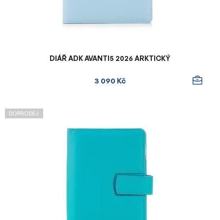
k
t
ů
DIÁŘ ADK AVANTI5 2026 ARKTICKÝ
3 090 Kč
DOPRODEJ