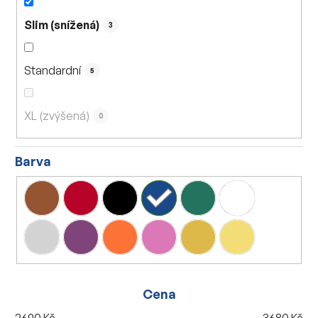
Slim (snížená)
3
Standardní
5
XL (zvýšená)
0
Barva
Cena