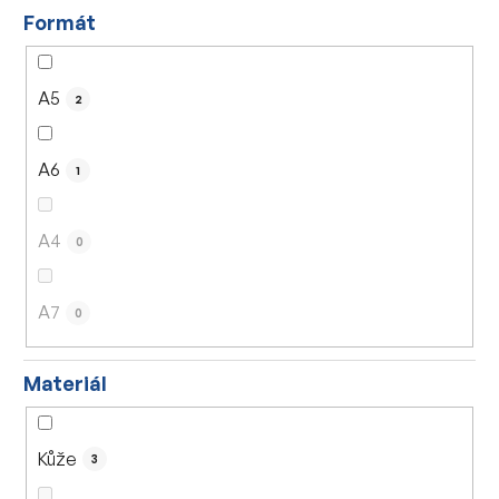
Formát
A5
2
A6
1
A4
0
A7
0
Materiál
Kůže
3