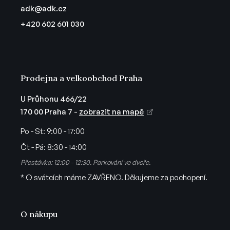
a
p
adk
@
adk.cz
t
r
+420 602 601 030
v
í
k
y
v
ý
Prodejna a velkoobchod Praha
p
i
U Průhonu 466/22
s
170 00 Praha 7 -
zobrazit na mapě
u
Po - St:
9:00 - 17:00
Čt - Pá:
8:30 - 14:00
Přestávka: 12:00 - 12:30. Parkování ve dvoře.
* O svátcích máme ZAVŘENO. Děkujeme za pochopení.
O nákupu